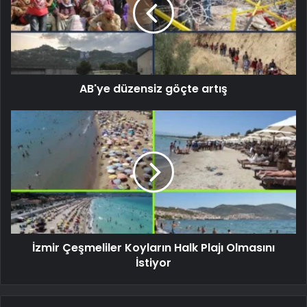
AB'ye düzensiz göçte artış
İzmir Çeşmeliler Koyların Halk Plajı Olmasını
İstiyor