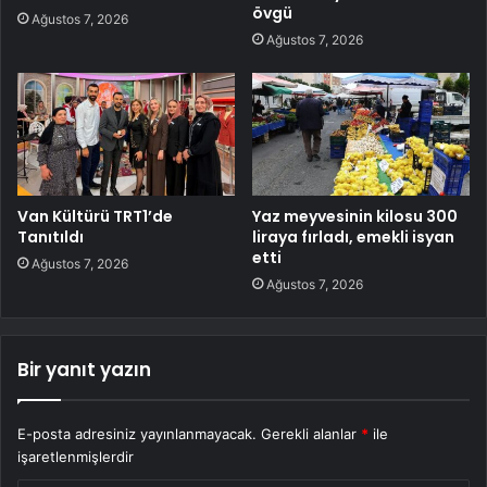
övgü
Ağustos 7, 2026
Ağustos 7, 2026
Van Kültürü TRT1’de
Yaz meyvesinin kilosu 300
Tanıtıldı
liraya fırladı, emekli isyan
etti
Ağustos 7, 2026
Ağustos 7, 2026
Bir yanıt yazın
E-posta adresiniz yayınlanmayacak.
Gerekli alanlar
*
ile
işaretlenmişlerdir