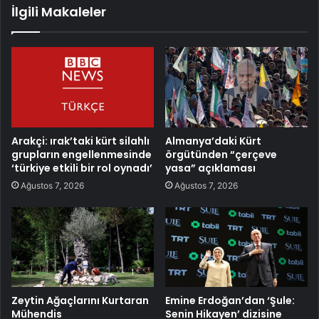
İlgili Makaleler
Arakçi: ırak’taki kürt silahlı
Almanya’daki Kürt
grupların engellenmesinde
örgütünden “çerçeve
‘türkiye etkili bir rol oynadı’
yasa” açıklaması
Ağustos 7, 2026
Ağustos 7, 2026
Zeytin Ağaçlarını Kurtaran
Emine Erdoğan’dan ‘Şule:
Mühendis
Senin Hikayen’ dizisine