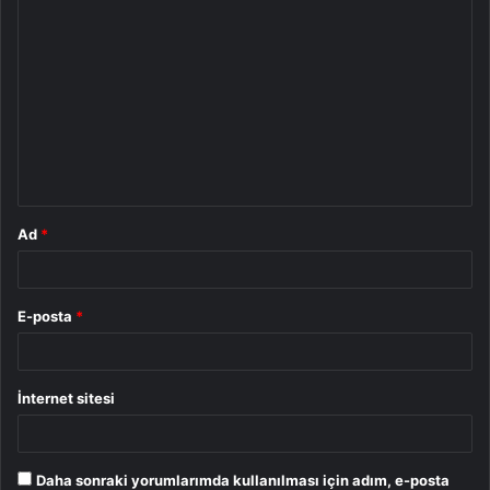
Y
o
r
u
m
*
Ad
*
E-posta
*
İnternet sitesi
Daha sonraki yorumlarımda kullanılması için adım, e-posta