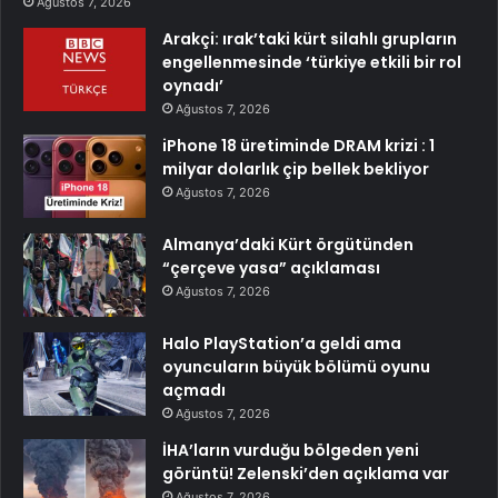
Ağustos 7, 2026
Arakçi: ırak’taki kürt silahlı grupların
engellenmesinde ‘türkiye etkili bir rol
oynadı’
Ağustos 7, 2026
iPhone 18 üretiminde DRAM krizi : 1
milyar dolarlık çip bellek bekliyor
Ağustos 7, 2026
Almanya’daki Kürt örgütünden
“çerçeve yasa” açıklaması
Ağustos 7, 2026
Halo PlayStation’a geldi ama
oyuncuların büyük bölümü oyunu
açmadı
Ağustos 7, 2026
İHA’ların vurduğu bölgeden yeni
görüntü! Zelenski’den açıklama var
Ağustos 7, 2026