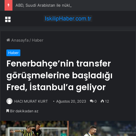
ABD, Suudi Arabistan ile nükleer program anlaşmasını duyuracak
Menü
Anasayfa
/
Haber
Haber
Fenerbahçe’nin transfer
görüşmelerine başladığı
Fred, İstanbul’a geliyor
HACI MURAT KURT
Ağustos 20, 2023
0
12
Bir dakikadan az