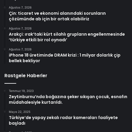
Ağustos 7, 2026
Çin: ticaret ve ekonomi alanındaki sorunların
çözümünde ab için bir ortak olabiliriz
Ağustos 7, 2026
Arakçi: ırak’taki kürt silahlı grupların engellenmesinde
‘türkiye etkili bir rol oynadı’
Ağustos 7, 2026
iPhone 18 üretiminde DRAM krizi : 1 milyar dolarlık çip
bellek bekliyor
Rastgele Haberler
Temmuz 19, 2023
Zeytinburnu’nda boğazına şeker sıkışan çocuk, esnafın
müdahalesiyle kurtarıldı.
Mayıs 22, 2025
Türkiye’de yapay zekalı radar kameraları faaliyete
başladı