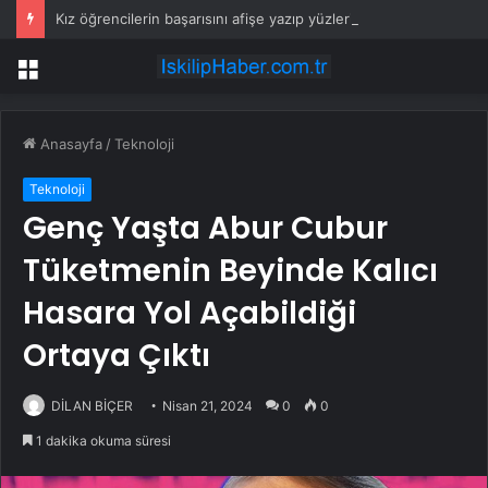
Kız öğrencilerin başarısını afişe yazıp yüzlerini sansürlediler
Menü
Anasayfa
/
Teknoloji
Teknoloji
Genç Yaşta Abur Cubur
Tüketmenin Beyinde Kalıcı
Hasara Yol Açabildiği
Ortaya Çıktı
DİLAN BİÇER
Nisan 21, 2024
0
0
1 dakika okuma süresi