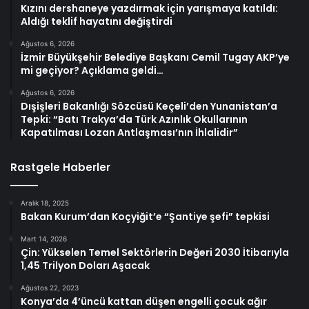
Kızını dershaneye yazdırmak için yarışmaya katıldı:
Aldığı teklif hayatını değiştirdi
Ağustos 6, 2026
İzmir Büyükşehir Belediye Başkanı Cemil Tugay AKP’ye
mi geçiyor? Açıklama geldi…
Ağustos 6, 2026
Dışişleri Bakanlığı Sözcüsü Keçeli’den Yunanistan’a
Tepki: “Batı Trakya’da Türk Azınlık Okullarının
Kapatılması Lozan Antlaşması’nın İhlalidir”
Rastgele Haberler
Aralık 18, 2025
Bakan Kurum’dan Koçyiğit’e “Şantiye şefi” tepkisi
Mart 14, 2026
Çin: Yükselen Temel Sektörlerin Değeri 2030 İtibarıyla
1,45 Trilyon Doları Aşacak
Ağustos 22, 2023
Konya’da 4’üncü kattan düşen engelli çocuk ağır