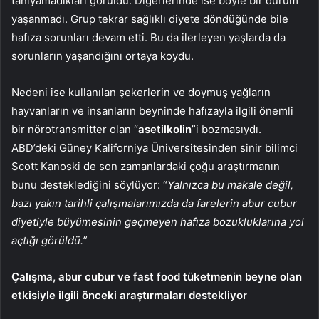
tanıyamadıkları görüldü. Diğerlerinde ise böyle bir durum
yaşanmadı. Grup tekrar sağlıklı diyete döndüğünde bile
hafıza sorunları devam etti. Bu da ilerleyen yaşlarda da
sorunların yaşandığını ortaya koydu.
Nedeni ise kullanılan şekerlerin ve doymuş yağların
hayvanların ve insanların beyninde hafızayla ilgili önemli
bir nörotransmitter olan “
asetilkolin
”i bozmasıydı.
ABD’deki Güney Kaliforniya Üniversitesinden sinir bilimci
Scott Kanoski de son zamanlardaki çoğu araştırmanın
bunu desteklediğini söylüyor: “
Yalnızca bu makale değil,
bazı yakın tarihli çalışmalarımızda da farelerin abur cubur
diyetiyle büyümesinin geçmeyen hafıza bozukluklarına yol
açtığı görüldü.”
Çalışma, abur cubur ve fast food tüketmenin beyne olan
etkisiyle ilgili önceki araştırmaları destekliyor