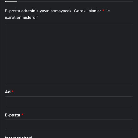
E-posta adresiniz yayınlanmayacak.
Gerekli alanlar
*
ile
işaretlenmişlerdir
Y
o
r
u
m
*
Ad
*
E-posta
*