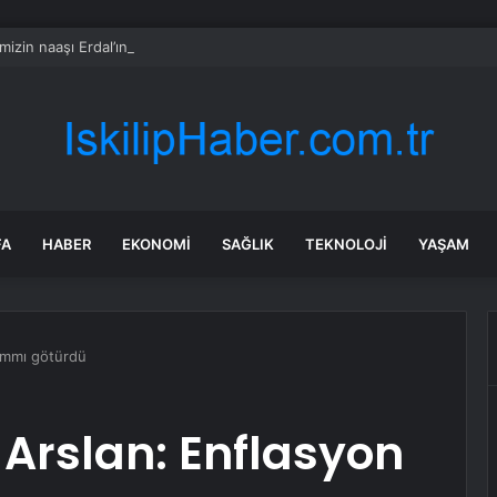
mizin naaşı Erdal’ın siperi oldu
FA
HABER
EKONOMI
SAĞLIK
TEKNOLOJI
YAŞAM
ammı götürdü
Arslan: Enflasyon