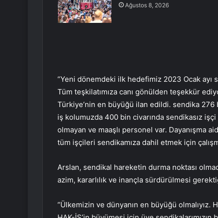
Ağustos 8, 2026
“Yeni dönemdeki ilk hedefimiz 2023 Ocak ayı sen
Tüm teşkilatımıza canı gönülden teşekkür ediyo
Türkiye’nin en büyüğü ilan edildi. sendika 276 
iş kolumuzda 400 bin civarında sendikasız işçi
olmayan ve maaşlı personel var. Dayanışma aid
tüm işçileri sendikamıza dahil etmek için çalı
Arslan, sendikal hareketin durma noktası olmad
azim, kararlılık ve inançla sürdürülmesi gerektiği
“Ülkemizin ve dünyanın en büyüğü olmalıyız. H
HAK-İŞ’in büyümesi için üye sendikalarımızın 