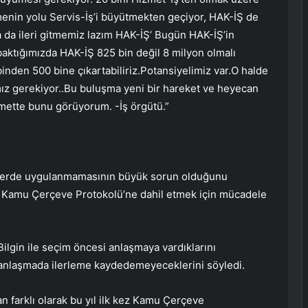
enin yolu Servis-İş’i büyütmekten geçiyor, HAK-İŞ de
 da ileri gitmemiz lazım HAK-İŞ’ Bugün HAK-İŞ’in
baktığımızda HAK-İŞ 825 bin değil 8 milyon olmalı
6 binden 500 bine çıkartabiliriz.Potansiyelimiz var.O halde
ız gerekiyor..Bu buluşma yeni bir hareket ve heyecan
mette bunu görüyorum. -İş örgütü.”
elerde uygulanmamasının büyük sorun olduğunu
ini Kamu Çerçeve Protokolü’ne dahil etmek için mücadele
ilgin ile seçim öncesi anlaşmaya vardıklarını
 anlaşmada ilerleme kaydedemeyeceklerini söyledi.
n farklı olarak bu yıl ilk kez Kamu Çerçeve