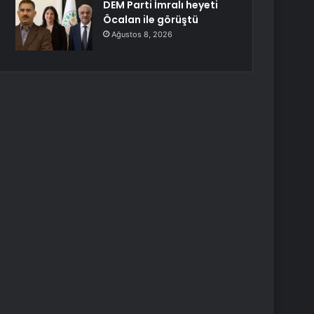
DEM Parti İmralı heyeti
Öcalan ile görüştü
Ağustos 8, 2026