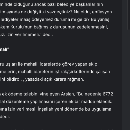
iliminde olduğunu ancak bazı belediye başkanlarının
Ekim ayında ne değişti ki vazgeçtiniz? Ne oldu, enflasyon
 Belediyeler maaş ödeyemez duruma mı geldi? Bu yanlış
 Hakem Kurulu’nun bağımsız duruşunun zedelenmesini,
. İzin verilmemeli.” dedi.
malı”
uluşları ile mahalli idarelerde görev yapan ekip
elerin, mahalli idarelerin iştirak/şirketlerinde çalışan
i bildirdi. , yasadaki açık karara rağmen.
gün ek ödeme talebini yineleyen Arslan, “Bu nedenle 6772
al düzenleme yapılmasını içeren ek bir madde ekledik.
ına izin verilmesi. İnşallah yeni dönemde bu uygulama
 dedi.