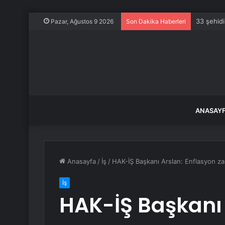
33 şehidi
Pazar, Ağustos 9 2026
Son Dakika Haberleri
ANASAY
Anasayfa
/
İş
/
HAK-İŞ Başkanı Arslan: Enflasyon z
İş
HAK-İŞ Başkanı 