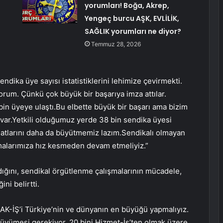
yorumları! Boğa, Akrep,
Yengeç burcu AŞK, EVLİLİK,
SAĞLIK yorumları ne diyor?
Temmuz 28, 2026
dika üye sayısı istatistiklerini lehimize çevirmekti.
rum. Çünkü çok büyük bir başarıya imza attılar.
bin üyeye ulaştı.Bu elbette büyük bir başarı ama bizim
 var.Yetkili olduğumuz yerde 38 bin sendika üyesi
atlarını daha da büyütmemiz lazım.Sendikalı olmayan
şmalarımıza hız kesmeden devam etmeliyiz.”
ığını, sendikal örgütlenme çalışmalarının mücadele,
ni belirtti.
AK-İŞ’i Türkiye’nin ve dünyanın en büyüğü yapmalıyız.
büyümesi gerekiyor. 20 bini Hizmet-İş’ten olmak üzere