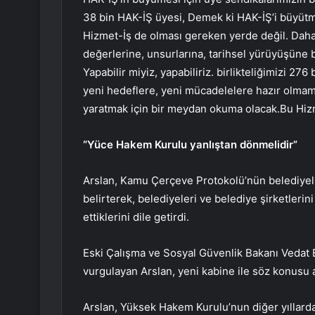
38 bin HAK-İŞ üyesi, Demek ki HAK-İŞ’i büyütm
Hizmet-İş de olması gereken yerde değil. Daha
değerlerine, unsurlarına, tarihsel yürüyüşüne 
Yapabilir miyiz, yapabiliriz. birlikteliğimizi 27
yeni hedeflere, yeni mücadelelere hazır olmam
yaratmak için bir meydan okuma olacak.Bu Hiz
“Yüce Hakem Kurulu yanlıştan dönmelidir”
Arslan, Kamu Çerçeve Protokolü’nün belediy
belirterek, belediyeleri ve belediye şirketler
ettiklerini dile getirdi.
Eski Çalışma ve Sosyal Güvenlik Bakanı Vedat B
vurgulayan Arslan, yeni kabine ile söz konusu
Arslan, Yüksek Hakem Kurulu’nun diğer yıllarda