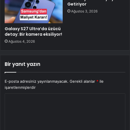
Getiriyor
Ağustos 3, 2026
Galaxy S27 Ultra’da üzücü
detay: Bir kamera eksiliyor!
Ağustos 4, 2026
Bir yanıt yazın
E-posta adresiniz yayınlanmayacak.
Gerekli alanlar
*
ile
işaretlenmişlerdir
Y
o
r
u