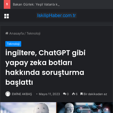
Bakan Gürlek: Yeşil Vatan’a kastedenler hukuk önünde hesap verecek
Menü
Anasayfa
/
Teknoloji
Teknoloji
İngiltere, ChatGPT gibi
yapay zeka botları
hakkında soruşturma
başlattı
EMİNE AKBAŞ
Mayıs 11, 2023
0
6
Bir dakikadan az