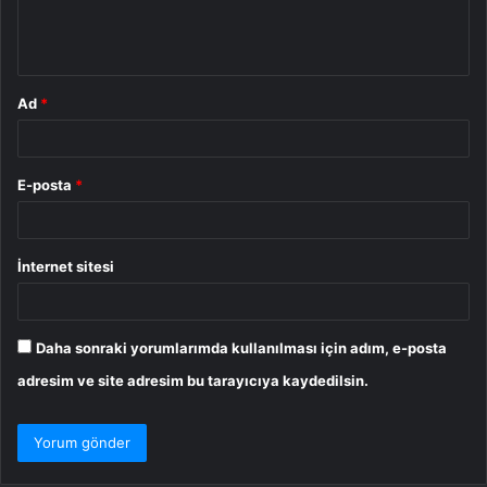
m
*
Ad
*
E-posta
*
İnternet sitesi
Daha sonraki yorumlarımda kullanılması için adım, e-posta
adresim ve site adresim bu tarayıcıya kaydedilsin.