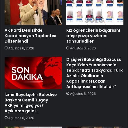
AK Parti Denizli’de
Kız öğrencilerin başarısını
Koordinasyon Toplantısı
afişe yazıp yüzlerini
Düzenlendi
sansürlediler
Ağustos 6, 2026
Ağustos 6, 2026
Dışişleri Bakanlığı Sözcüsü
Keçeli’den Yunanistan’a
Tepki: “Batı Trakya’da Türk
Azınlık Okullarının
Kapatılması Lozan
Antlaşması’nın İhlalidir”
Ağustos 6, 2026
İzmir Büyükşehir Belediye
Başkanı Cemil Tugay
AKP’ye mi geçiyor?
Açıklama geldi…
Ağustos 6, 2026