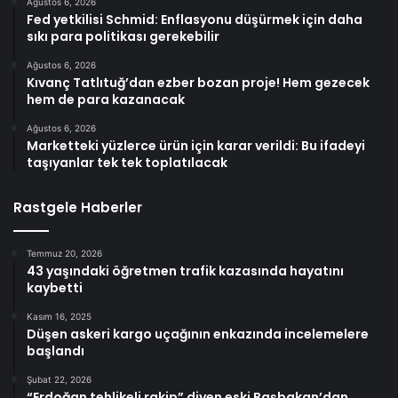
Ağustos 6, 2026
Fed yetkilisi Schmid: Enflasyonu düşürmek için daha
sıkı para politikası gerekebilir
Ağustos 6, 2026
Kıvanç Tatlıtuğ’dan ezber bozan proje! Hem gezecek
hem de para kazanacak
Ağustos 6, 2026
Marketteki yüzlerce ürün için karar verildi: Bu ifadeyi
taşıyanlar tek tek toplatılacak
Rastgele Haberler
Temmuz 20, 2026
43 yaşındaki öğretmen trafik kazasında hayatını
kaybetti
Kasım 16, 2025
Düşen askeri kargo uçağının enkazında incelemelere
başlandı
Şubat 22, 2026
“Erdoğan tehlikeli rakip” diyen eski Başbakan’dan