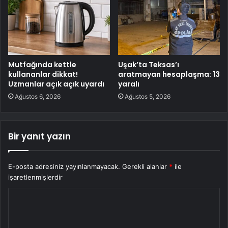
Mutfağında kettle
Uşak’ta Teksas’ı
kullananlar dikkat!
aratmayan hesaplaşma: 13
Uzmanlar açık açık uyardı
yaralı
Ağustos 6, 2026
Ağustos 5, 2026
Bir yanıt yazın
E-posta adresiniz yayınlanmayacak.
Gerekli alanlar
*
ile
işaretlenmişlerdir
Y
o
r