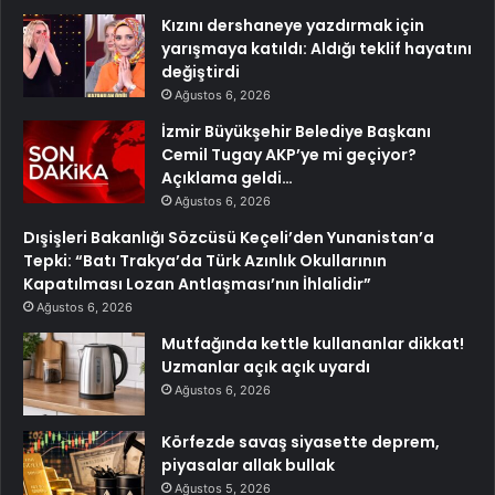
Kızını dershaneye yazdırmak için
yarışmaya katıldı: Aldığı teklif hayatını
değiştirdi
Ağustos 6, 2026
İzmir Büyükşehir Belediye Başkanı
Cemil Tugay AKP’ye mi geçiyor?
Açıklama geldi…
Ağustos 6, 2026
Dışişleri Bakanlığı Sözcüsü Keçeli’den Yunanistan’a
Tepki: “Batı Trakya’da Türk Azınlık Okullarının
Kapatılması Lozan Antlaşması’nın İhlalidir”
Ağustos 6, 2026
Mutfağında kettle kullananlar dikkat!
Uzmanlar açık açık uyardı
Ağustos 6, 2026
Körfezde savaş siyasette deprem,
piyasalar allak bullak
Ağustos 5, 2026