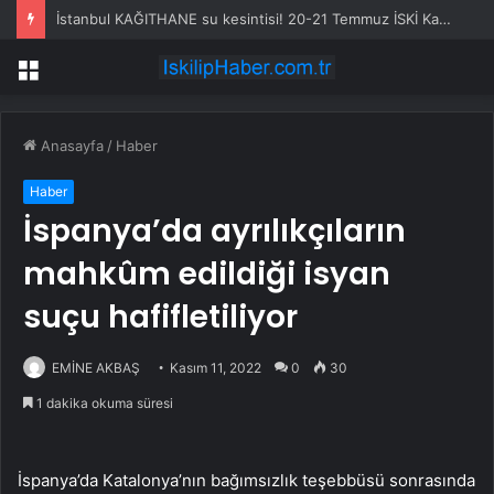
İstanbul KAĞITHANE su kesintisi! 20-21 Temmuz İSKİ Kağıthane su kesintisi ne zaman bitecek, sular ne zaman gelecek?
Menü
Anasayfa
/
Haber
Haber
İspanya’da ayrılıkçıların
mahkûm edildiği isyan
suçu hafifletiliyor
EMİNE AKBAŞ
Kasım 11, 2022
0
30
1 dakika okuma süresi
İspanya’da Katalonya’nın bağımsızlık teşebbüsü sonrasında