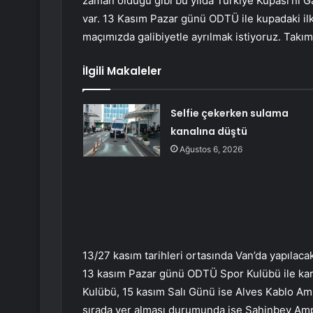
zaman olduğu gibi bu yılda Türkiye Kupası’nı Ga
var. 13 Kasım Pazar günü ODTÜ ile kupadaki ilk
maçımızda galibiyetle ayrılmak istiyoruz. Takım
İlgili Makaleler
Selfie çekerken sulama
kanalına düştü
Ağustos 6, 2026
13/27 kasım tarihleri ortasında Van’da yapılac
13 kasım Pazar günü ODTÜ Spor Kulübü ile kar
Kulübü, 15 kasım Salı Günü ise Alves Kablo Am
sırada yer alması durumunda ise Şahinbey Am