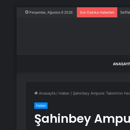
Selfi
Perşembe, Ağustos 6 2026
Son Dakika Haberleri
ANASAY
Anasayfa
/
Haber
/
Şahinbey Ampute Takımı’nın hed
Haber
Şahinbey Amput