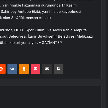
cak. Yarı finalde kazanması durumunda 17 Kasım
Şahinbey Amtupe Ekibi, yarı finalde kaybetmesi
olan 3.-4.’lük maçına çıkacak.
rubu’nda, ODTÜ Spor Kulübü ve Alves Kablo Ampute
sgut Belediyesi, İzmir Büyükşehir Belediyesi Melikgazi
übü ekipleri yer alıyor. – GAZİANTEP
erest
Reddit
VKontakte
Odnoklassniki
Pocket
E-Posta ile paylaş
Yazdır