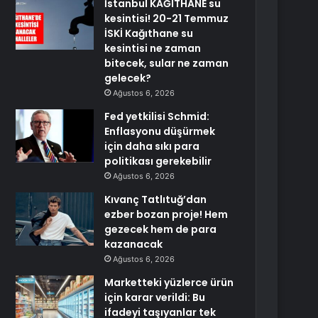
İstanbul KAĞITHANE su
kesintisi! 20-21 Temmuz
İSKİ Kağıthane su
kesintisi ne zaman
bitecek, sular ne zaman
gelecek?
Ağustos 6, 2026
Fed yetkilisi Schmid:
Enflasyonu düşürmek
için daha sıkı para
politikası gerekebilir
Ağustos 6, 2026
Kıvanç Tatlıtuğ’dan
ezber bozan proje! Hem
gezecek hem de para
kazanacak
Ağustos 6, 2026
Marketteki yüzlerce ürün
için karar verildi: Bu
ifadeyi taşıyanlar tek