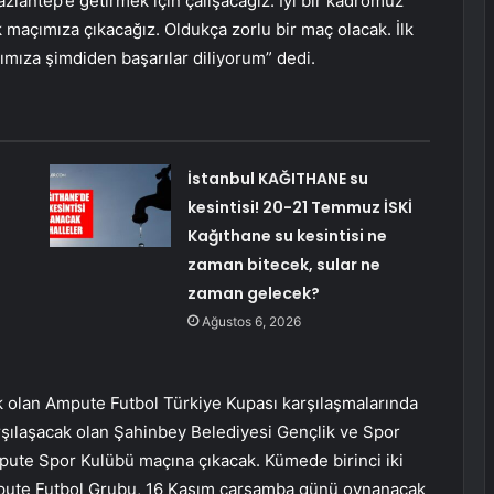
ziantep’e getirmek için çalışacağız. İyi bir kadromuz
 maçımıza çıkacağız. Oldukça zorlu bir maç olacak. İlk
ımıza şimdiden başarılar diliyorum” dedi.
İstanbul KAĞITHANE su
kesintisi! 20-21 Temmuz İSKİ
Kağıthane su kesintisi ne
zaman bitecek, sular ne
zaman gelecek?
Ağustos 6, 2026
ak olan Ampute Futbol Türkiye Kupası karşılaşmalarında
şılaşacak olan Şahinbey Belediyesi Gençlik ve Spor
pute Spor Kulübü maçına çıkacak. Kümede birinci iki
pute Futbol Grubu, 16 Kasım çarşamba günü oynanacak