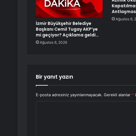
Azınlık Oku
Kapatılma
Antlaşması’
Ağustos 6, 
İzmir Büyükşehir Belediye
Başkanı Cemil Tugay AKP’ye
mi geçiyor? Açıklama geldi…
Ağustos 6, 2026
Bir yanıt yazın
E-posta adresiniz yayınlanmayacak.
Gerekli alanlar
*
i
Y
o
r
u