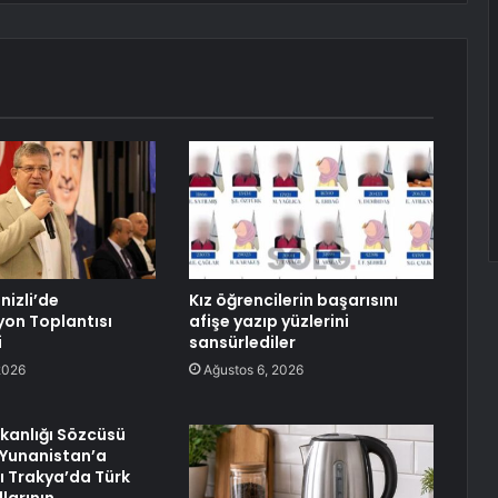
nizli’de
Kız öğrencilerin başarısını
on Toplantısı
afişe yazıp yüzlerini
i
sansürlediler
2026
Ağustos 6, 2026
akanlığı Sözcüsü
 Yunanistan’a
tı Trakya’da Türk