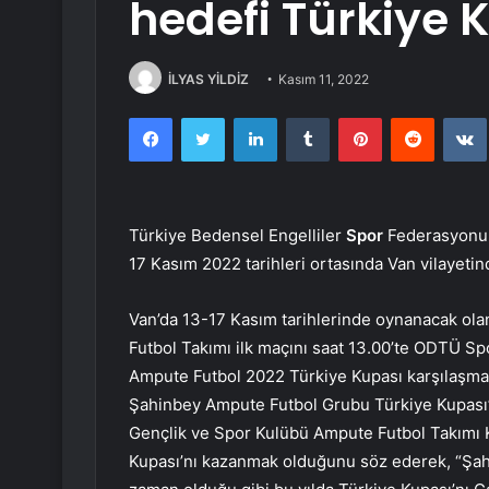
hedefi Türkiye 
İLYAS YİLDİZ
Kasım 11, 2022
Facebook
Twitter
LinkedIn
Tumblr
Pinterest
Reddit
Türkiye Bedensel Engelliler
Spor
Federasyonunu
17 Kasım 2022 tarihleri ortasında Van vilayetin
Van’da 13-17 Kasım tarihlerinde oynanacak ol
Futbol Takımı ilk maçını saat 13.00’te ODTÜ S
Ampute Futbol 2022 Türkiye Kupası karşılaşmala
Şahinbey Ampute Futbol Grubu Türkiye Kupası’
Gençlik ve Spor Kulübü Ampute Futbol Takımı 
Kupası’nı kazanmak olduğunu söz ederek, “Şah