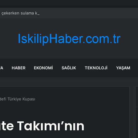
e çekerken sulama kanalına düştü
FA
HABER
EKONOMI
SAĞLIK
TEKNOLOJI
YAŞAM
efi Türkiye Kupası
e Takımı’nın