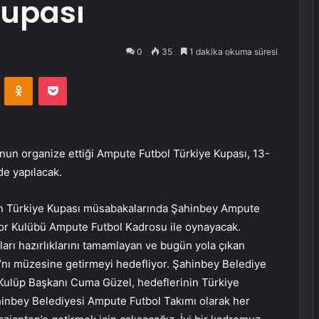
Kupası
0
35
1 dakika okuma süresi
VKontakte
Odnoklassniki
Pocket
n organize ettiği Ampute Futbol Türkiye Kupası, 13-
de yapılacak.
an Türkiye Kupası müsabakalarında Şahinbey Ampute
por Kulübü Ampute Futbol Kadrosu ile oynayacak.
rı hazırlıklarını tamamlayan ve bugün yola çıkan
nı müzesine getirmeyi hedefliyor. Şahinbey Belediye
Kulüp Başkanı Cuma Güzel, hedeflerinin Türkiye
inbey Belediyesi Ampute Futbol Takımı olarak her