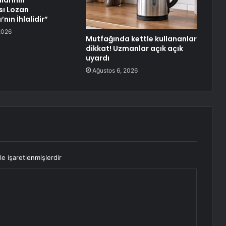
llarının
sı Lozan
nın İhlalidir”
2026
Mutfağında kettle kullananlar
dikkat! Uzmanlar açık açık
uyardı
Ağustos 6, 2026
le işaretlenmişlerdir