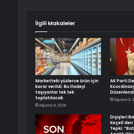
İlgili Makaleler
Marketteki yüzlerce ürün için
AK Parti De
karar verildi: Bu ifadeyi
Koordinasy
taşıyanlar tek tek
Düzenlend
toplatılacak
Ağustos 6, 
Ağustos 6, 2026
Dışişleri B
Keçeli’den
Tepki: “Ba