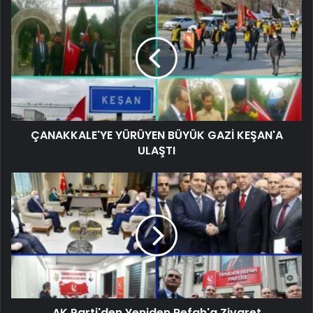
ÇANAKKALE'YE YÜRÜYEN BÜYÜK GAZİ KEŞAN'A
ULAŞTI
AK Parti'den Yeniden Refah'a Ziyaret