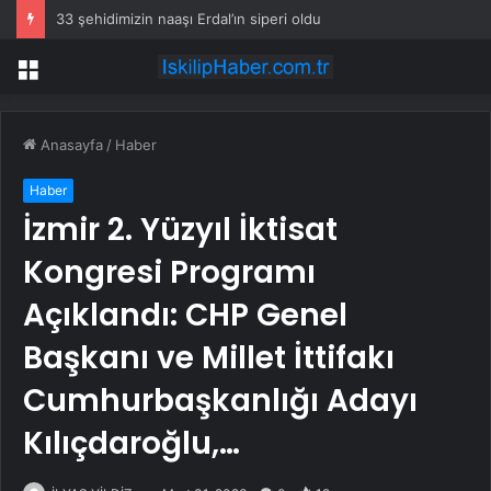
Dağları basamak basamak oyup gökyüzüne uzanan tarlalar yaptılar
Menü
Anasayfa
/
Haber
Haber
İzmir 2. Yüzyıl İktisat
Kongresi Programı
Açıklandı: CHP Genel
Başkanı ve Millet İttifakı
Cumhurbaşkanlığı Adayı
Kılıçdaroğlu,…