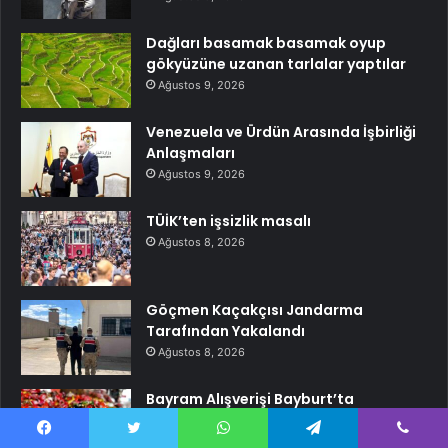
Dağları basamak basamak oyup
gökyüzüne uzanan tarlalar yaptılar
Ağustos 9, 2026
Venezuela ve Ürdün Arasında İşbirliği
Anlaşmaları
Ağustos 9, 2026
TÜİK’ten işsizlik masalı
Ağustos 8, 2026
Göçmen Kaçakçısı Jandarma
Tarafından Yakalandı
Ağustos 8, 2026
Bayram Alışverişi Bayburt’ta
Hareketlendi
Ağustos 8, 2026
Facebook
Twitter
WhatsApp
Telegram
Viber