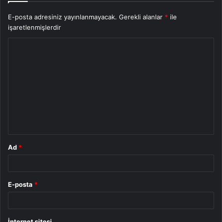
E-posta adresiniz yayınlanmayacak.
Gerekli alanlar
*
ile
işaretlenmişlerdir
Y
o
r
u
m
*
Ad
*
E-posta
*
İnternet sitesi