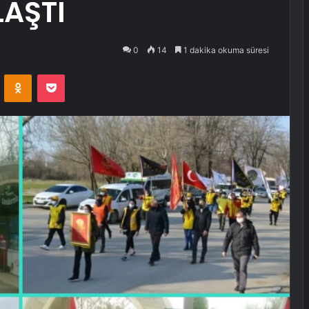
LAŞTI
0
14
1 dakika okuma süresi
VKontakte
Odnoklassniki
Pocket