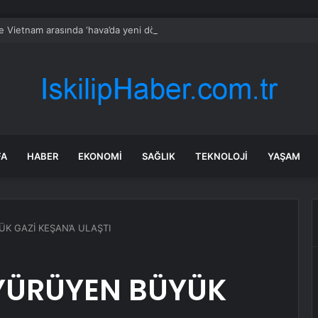
le Vietnam arasında ‘hava’da yeni dönem… Sefer kapasitesi artırıldı
FA
HABER
EKONOMI
SAĞLIK
TEKNOLOJI
YAŞAM
K GAZİ KEŞAN’A ULAŞTI
YÜRÜYEN BÜYÜK