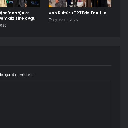
ğan’dan ‘Şule:
Van Kültürü TRT1’de Tanıtıldı
yen’ dizisine övgü
Ağustos 7, 2026
2026
le işaretlenmişlerdir