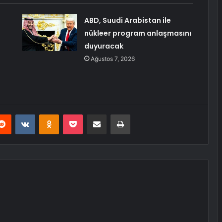
ABD, Suudi Arabistan ile
nükleer program anlaşmasını
duyuracak
Ağustos 7, 2026
erest
Reddit
VKontakte
Odnoklassniki
Pocket
E-Posta ile paylaş
Yazdır