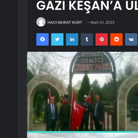
GAZİ KEŞAN’A U
HACI MURAT KURT
Mart 31, 2023
Facebook
Twitter
LinkedIn
Tumblr
Pinterest
Reddit