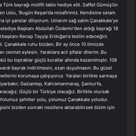
 Türk bayrağı motifli tablo hediye etti. Saffet Gümüş’ün
rten Uslu, ‘Bugün Keşan’da misafirimiz. Kendisine selam
ana iyi şanslar diliyorum. Umarım sağ salim Çanakkale’ye
Belediye Başkanı Abdullah Özdemir’den aldığı bayrağı 18
rbaşkanı Recep Tayyip Erdoğan’a teslim edeceğini
di. Çanakkale ruhu bizden. Bir ay önce 10 ilimizde
rı cennet eylesin. Yaralılara acil şifalar dilerim. Bu
kü bu topraklar güçlü kurallar altında kazanılmıştır. 108
i vardı bayrak indirilmesin, ezan duyulmasın. Bu güzel
netlerini korumaya çalışıyoruz. Yaraları birlikte sarmaya
iyarbakır, Gaziantep, Kahramanmaraş, Şanlıurfa,
racağız. Güçlü bir Türkiye olacağız. Birlikte olursak
r. Yolumuz şehitler yolu, yolumuz Çanakkale yoludur.
sini bizden sonraki nesillere aktarabilirsek bizim için