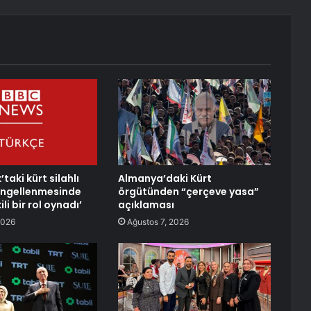
’taki kürt silahlı
Almanya’daki Kürt
engellenmesinde
örgütünden “çerçeve yasa”
ili bir rol oynadı’
açıklaması
2026
Ağustos 7, 2026