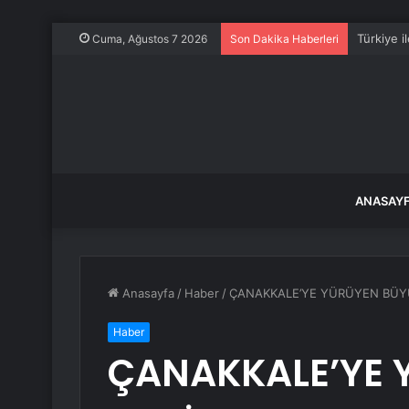
Türkiye i
Cuma, Ağustos 7 2026
Son Dakika Haberleri
ANASAY
Anasayfa
/
Haber
/
ÇANAKKALE’YE YÜRÜYEN BÜYÜ
Haber
ÇANAKKALE’YE 