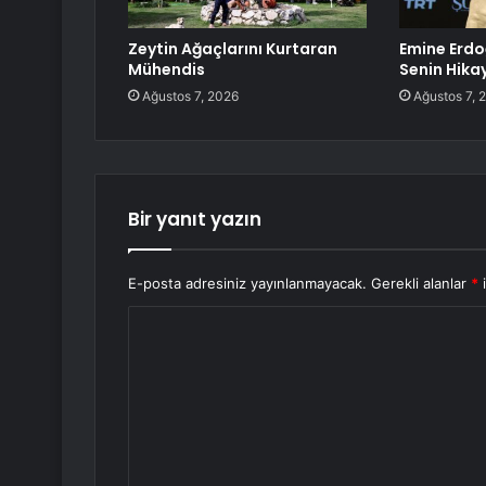
Zeytin Ağaçlarını Kurtaran
Emine Erdo
Mühendis
Senin Hika
Ağustos 7, 2026
Ağustos 7, 
Bir yanıt yazın
E-posta adresiniz yayınlanmayacak.
Gerekli alanlar
*
i
Y
o
r
u
m
*