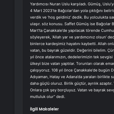
Yardımcısı Nuran Uslu karşıladı. Gümüş, Uslu’ya
4 Mart 2023’te Bağcılar’dan yola çıktığını beli
verdik ve ‘hoş geldiniz’ dedik. Bu yolculukta s
ulaşır. söz konusu. Saffet Gümüş ise Bağcılar 
Mart’ta Çanakkale’de yapılacak törende Cumhu
söyleyerek, ‘Allah yar ve yardımcınız olsun’ de
binlerce kardeşimiz hayatını kaybetti. Allah onla
vatan, bu bayrak güzeldir. Değerini bilelim. Çün
yıl önce atalarımızın, dedelerimizin tek sevgis
ülkeyi bize vatan yaptılar. Torunları olarak ema
çalışıyoruz. 108 yıl önce Çanakkale’de bugün D
Adıyaman, Hatay ve Adana’da yaraları birlikte sa
daha güçlü oluruz. Birlik güçtür, ayrılık azaptı
Onlara çok şey borçluyuz. Vatan ve bayrak sevgi
mutluluk olur” dedi.
İlgili Makaleler