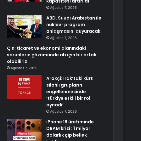
kapasitesi artırıldı
Ağustos 7, 2026
ABD, Suudi Arabistan ile
nükleer program
anlaşmasını duyuracak
Ağustos 7, 2026
Çin: ticaret ve ekonomi alanındaki
sorunların çözümünde ab için bir ortak
olabiliriz
Ağustos 7, 2026
Arakçi: ırak’taki kürt
silahlı grupların
engellenmesinde
‘türkiye etkili bir rol
oynadı’
Ağustos 7, 2026
iPhone 18 üretiminde
DRAM krizi : 1 milyar
dolarlık çip bellek