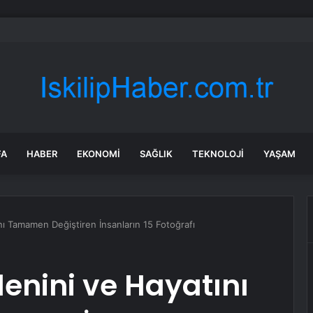
di Arabistan ile nükleer program anlaşmasını duyuracak
FA
HABER
EKONOMI
SAĞLIK
TEKNOLOJI
YAŞAM
nı Tamamen Değiştiren İnsanların 15 Fotoğrafı
denini ve Hayatını