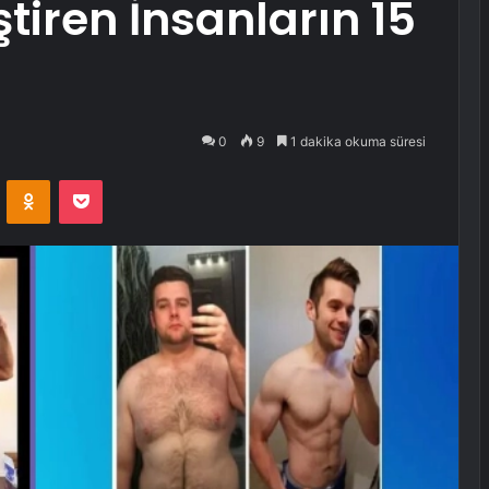
iren İnsanların 15
0
9
1 dakika okuma süresi
VKontakte
Odnoklassniki
Pocket