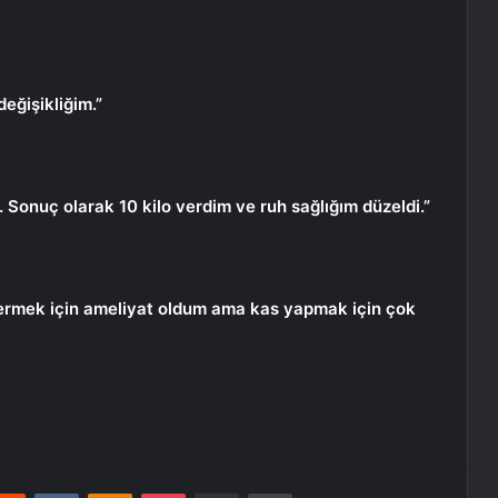
değişikliğim.”
onuç olarak 10 kilo verdim ve ruh sağlığım düzeldi.”
lo vermek için ameliyat oldum ama kas yapmak için çok
erest
Reddit
VKontakte
Odnoklassniki
Pocket
E-Posta ile paylaş
Yazdır