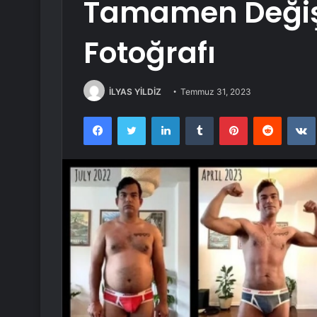
Tamamen Değişt
Fotoğrafı
İLYAS YİLDİZ
Temmuz 31, 2023
Facebook
Twitter
LinkedIn
Tumblr
Pinterest
Reddit