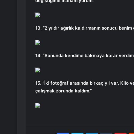
değiştiğime inanamıyorum.”
13. “2 yıldır ağırlık kaldırmanın sonucu benim 
14. “Sonunda kendime bakmaya karar verdim. S
15. “İki fotoğraf arasında birkaç yıl var. Ki
çalışmak zorunda kaldım.”
Facebook
Twitter
LinkedIn
Tumblr
Pint