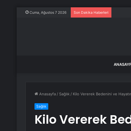
ABD, Suu
Cuma, Ağustos 7 2026
Son Dakika Haberleri
ANASAY
Anasayfa
/
Sağlık
/
Kilo Vererek Bedenini ve Hayatı
Sağlık
Kilo Vererek Be