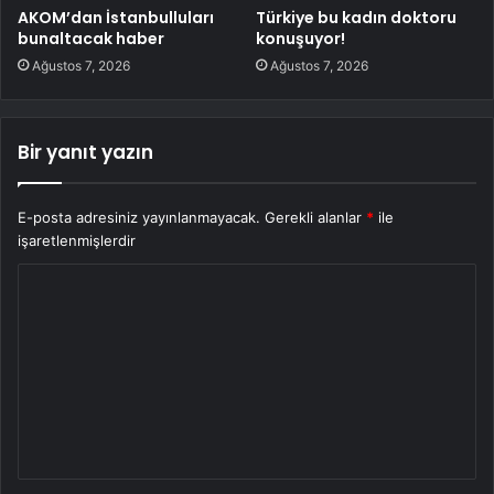
AKOM’dan İstanbulluları
Türkiye bu kadın doktoru
bunaltacak haber
konuşuyor!
Ağustos 7, 2026
Ağustos 7, 2026
Bir yanıt yazın
E-posta adresiniz yayınlanmayacak.
Gerekli alanlar
*
ile
işaretlenmişlerdir
Y
o
r
u
m
*