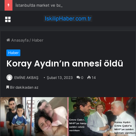
İstanbul’da market ve bakkallarda yeni uygulama devreye girdi
Menü
Anasayfa
/
Haber
Haber
Koray Aydın’ın annesi öldü
EMİNE AKBAŞ
Şubat 13, 2023
0
14
Bir dakikadan az