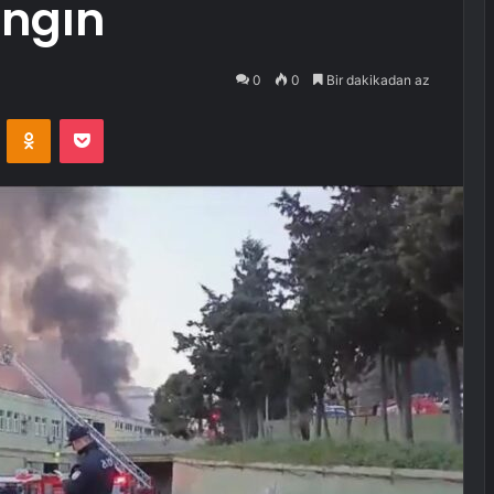
angın
0
0
Bir dakikadan az
VKontakte
Odnoklassniki
Pocket