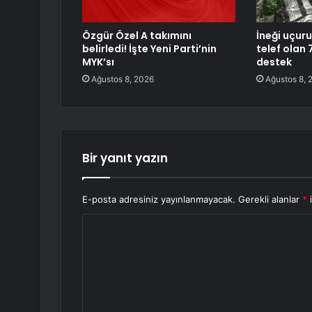
Özgür Özel A takımını
İneği uçur
belirledi! İşte Yeni Parti’nin
telef olan 
MYK’sı
destek
Ağustos 8, 2026
Ağustos 8, 
Bir yanıt yazın
E-posta adresiniz yayınlanmayacak.
Gerekli alanlar
*
i
Y
o
r
u
m