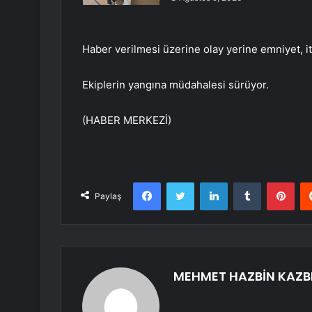
Haber verilmesi üzerine olay yerine emniyet, itf
Ekiplerin yangına müdahalesi sürüyor.
(HABER MERKEZİ)
Facebook
Twitter
LinkedIn
Tumblr
Pint
Paylaş
MEHMET HAZBİN KAZB