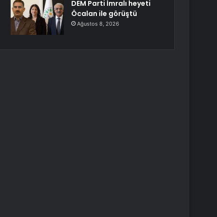
DEM Parti İmralı heyeti
Öcalan ile görüştü
Ağustos 8, 2026