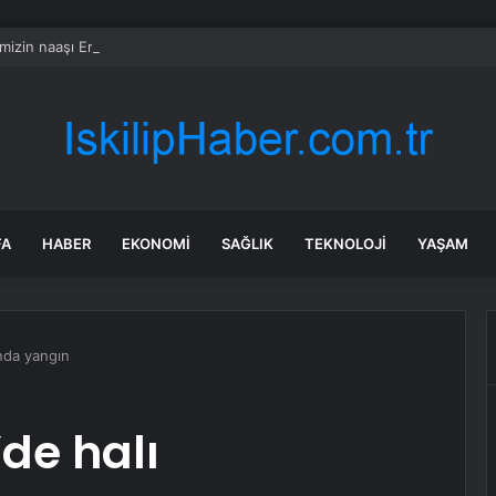
mizin naaşı Erdal’ın siperi oldu
FA
HABER
EKONOMI
SAĞLIK
TEKNOLOJI
YAŞAM
nda yangın
de halı