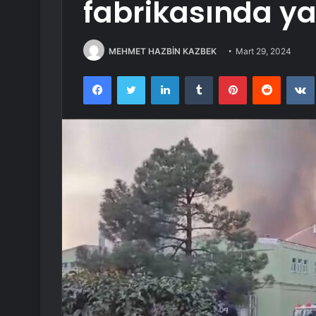
fabrikasında y
MEHMET HAZBİN KAZBEK
Mart 29, 2024
Facebook
Twitter
LinkedIn
Tumblr
Pinterest
Reddit