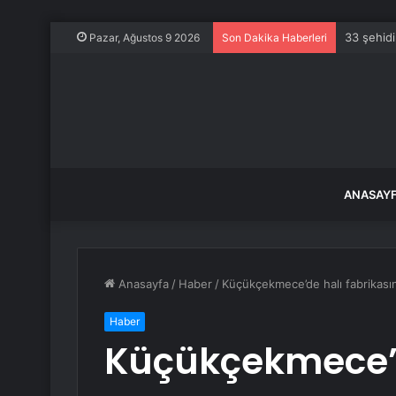
33 şehidi
Pazar, Ağustos 9 2026
Son Dakika Haberleri
ANASAY
Anasayfa
/
Haber
/
Küçükçekmece’de halı fabrikası
Haber
Küçükçekmece’