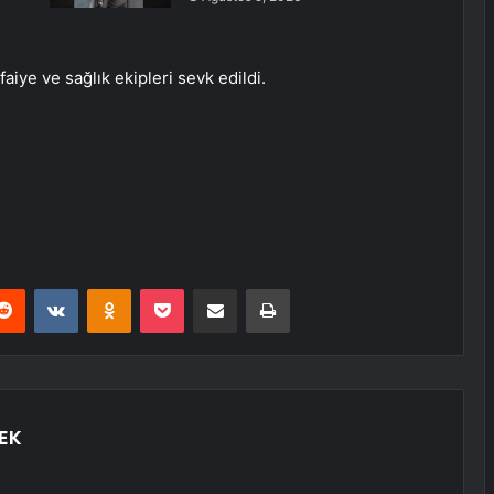
aiye ve sağlık ekipleri sevk edildi.
erest
Reddit
VKontakte
Odnoklassniki
Pocket
E-Posta ile paylaş
Yazdır
EK