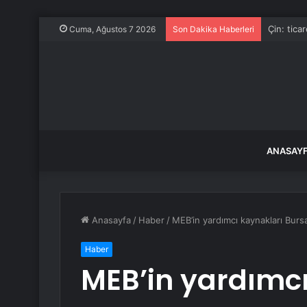
Arakçi: ır
Cuma, Ağustos 7 2026
Son Dakika Haberleri
ANASAY
Anasayfa
/
Haber
/
MEB’in yardımcı kaynakları Bursa’
Haber
MEB’in yardımcı