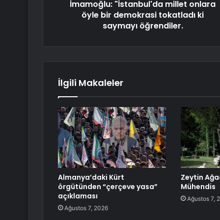
İmamoğlu: "İstanbul'da millet onlara
öyle bir demokrasi tokatladı ki
saymayı öğrendiler.
İlgili Makaleler
Almanya’daki Kürt
Zeytin Ağa
örgütünden “çerçeve yasa”
Mühendis
açıklaması
Ağustos 7, 
Ağustos 7, 2026