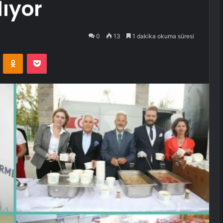
lıyor
0
13
1 dakika okuma süresi
VKontakte
Odnoklassniki
Pocket