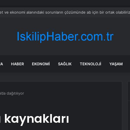
ak’taki kürt silahlı grupların engellenmesinde ‘türkiye etkili bir rol oynadı’
FA
HABER
EKONOMI
SAĞLIK
TEKNOLOJI
YAŞAM
da dağıtılıyor
 kaynakları