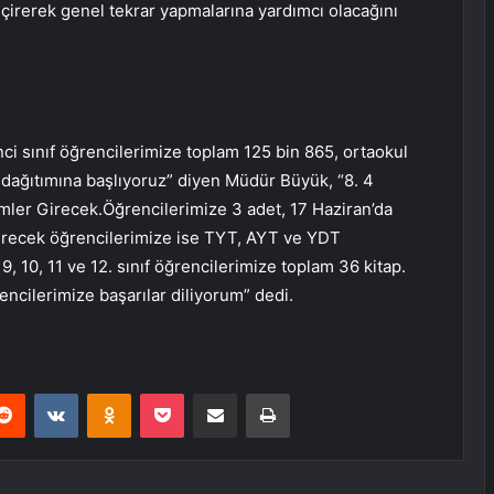
çirerek genel tekrar yapmalarına yardımcı olacağını
ci sınıf öğrencilerimize toplam 125 bin 865, ortaokul
 dağıtımına başlıyoruz” diyen Müdür Büyük, “8. 4
imler Girecek.Öğrencilerimize 3 adet, 17 Haziran’da
girecek öğrencilerimize ise TYT, AYT ve YDT
 9, 10, 11 ve 12. sınıf öğrencilerimize toplam 36 kitap.
ncilerimize başarılar diliyorum” dedi.
erest
Reddit
VKontakte
Odnoklassniki
Pocket
E-Posta ile paylaş
Yazdır