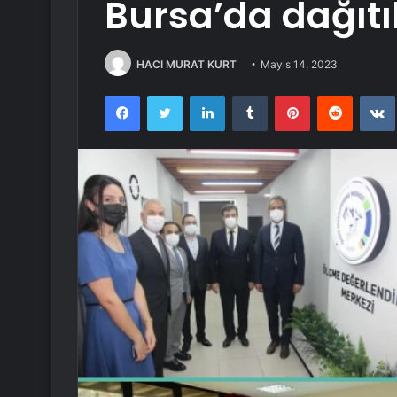
Bursa’da dağıtı
HACI MURAT KURT
Mayıs 14, 2023
Facebook
Twitter
LinkedIn
Tumblr
Pinterest
Reddit