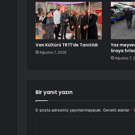
Van Kültürü TRT1’de Tanıtıldı
Yaz meyves
liraya fırla
Ağustos 7, 2026
Ağustos 7, 
Bir yanıt yazın
E-posta adresiniz yayınlanmayacak.
Gerekli alanlar
*
i
Y
o