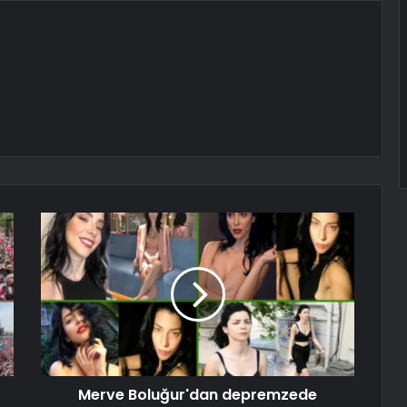
Merve Boluğur'dan depremzede