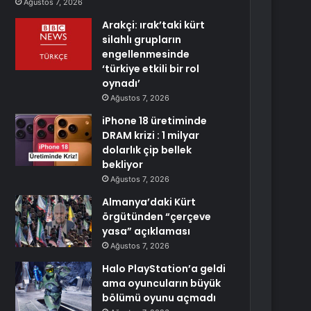
Ağustos 7, 2026
Arakçi: ırak’taki kürt
silahlı grupların
engellenmesinde
‘türkiye etkili bir rol
oynadı’
Ağustos 7, 2026
iPhone 18 üretiminde
DRAM krizi : 1 milyar
dolarlık çip bellek
bekliyor
Ağustos 7, 2026
Almanya’daki Kürt
örgütünden “çerçeve
yasa” açıklaması
Ağustos 7, 2026
Halo PlayStation’a geldi
ama oyuncuların büyük
bölümü oyunu açmadı