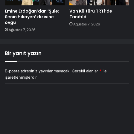
Emine Erdoğan’dan ‘Şule:
Van Kültürü TRT1’de
Senin Hikayen’ dizisine
Tanıtıldı
övgü
Ağustos 7, 2026
Ağustos 7, 2026
Bir yanıt yazın
E-posta adresiniz yayınlanmayacak.
Gerekli alanlar
*
ile
işaretlenmişlerdir
Y
o
r
u
m
*