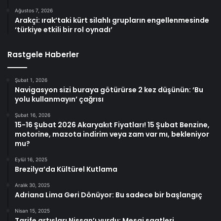
Ağustos 7, 2026
Arakçi: ırak’taki kürt silahlı grupların engellenmesinde
‘türkiye etkili bir rol oynadı’
Rastgele Haberler
Şubat 1, 2026
Navigasyon sizi buraya götürürse 2 kez düşünün: ‘Bu
yolu kullanmayın’ çağrısı
Şubat 16, 2026
15-16 Şubat 2026 Akaryakıt Fiyatları! 15 Şubat Benzine,
motorine, mazota indirim veya zam var mı, bekleniyor
mu?
Eylül 16, 2025
Brezilya’da Kültürel Kutlama
Aralık 30, 2025
Adriana Lima Geri Dönüyor: Bu sadece bir başlangıç
Nisan 15, 2025
Tarife artışları Nissan’ı vurdu: Mesai saatleri