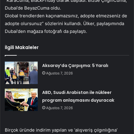
“KaraCuma, BlackFriday olarak başladı. Bizde ÇılgınCuma,
Dubai’de BeyazCuma oldu.
Global trendlerden kaçınamazsınız, adopte etmezseniz de
adopte olursunuz” sözlerini kullandı. Ülker, paylaşımında
Dubai’den mağaza fotoğrafı da paylaştı.
İlgili Makaleler
Aksaray’da Çarpışma: 5 Yaralı
Ağustos 7, 2026
ABD, Suudi Arabistan ile nükleer
program anlaşmasını duyuracak
Ağustos 7, 2026
Birçok üründe indirim yapılan ve ‘alışveriş çılgınlığına’