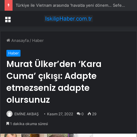
Türkiye ile Vietnam arasında ‘hava’da yeni dönem… Sefer kapasitesi artırıldı
Menü
Anasayfa
/
Haber
Haber
Murat Ülker’den ‘Kara
Cuma’ çıkışı: Adapte
etmezseniz adapte
olursunuz
EMİNE AKBAŞ
Kasım 27, 2022
0
29
1 dakika okuma süresi