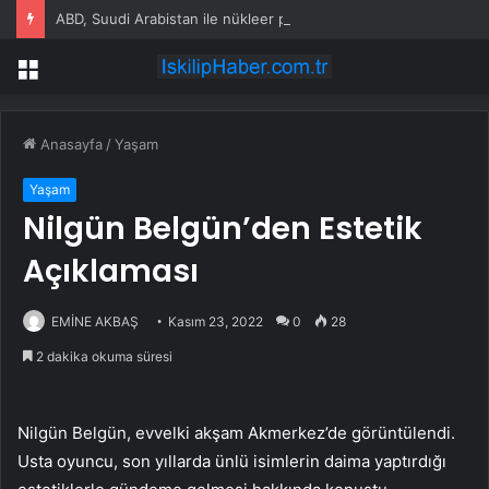
ABD, Suudi Arabistan ile nükleer program anlaşmasını duyuracak
Menü
Anasayfa
/
Yaşam
Yaşam
Nilgün Belgün’den Estetik
Açıklaması
EMİNE AKBAŞ
Kasım 23, 2022
0
28
2 dakika okuma süresi
Nilgün Belgün, evvelki akşam Akmerkez’de görüntülendi.
Usta oyuncu, son yıllarda ünlü isimlerin daima yaptırdığı