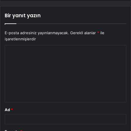
Bir yanıt yazın
E-posta adresiniz yayınlanmayacak.
Gerekli alanlar
*
ile
işaretlenmişlerdir
Y
o
r
u
m
*
Ad
*