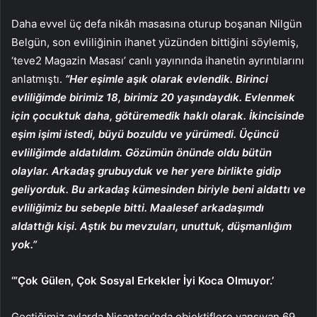
Daha evvel üç defa nikâh masasına oturup boşanan Nilgün
Belgün, son evliliğinin ihanet yüzünden bittiğini söylemiş,
‘teve2 Magazin Masası’ canlı yayınında ihanetin ayrıntılarını
anlatmıştı.
“Her eşimle aşık olarak evlendik. Birinci
evliliğimde birimiz 18, birimiz 20 yaşındaydık. Evlenmek
için çocuktuk daha, götüremedik haklı olarak. İkincisinde
eşim işimi istedi, büyü bozuldu ve yürümedi. Üçüncü
evliliğimde aldatıldım. Gözümün önünde oldu bütün
olaylar. Arkadaş grubuyduk ve her yere birlikte gidip
geliyorduk. Bu arkadaş kümesinden biriyle beni aldattı ve
evliliğimiz bu sebeple bitti. Maalesef arkadaşımdı
aldattığı kişi. Aştık bu mevzuları, unuttuk, düşmanlığım
yok.”
‘”Çok Gülen, Çok Sosyal Erkekler İyi Koca Olmuyor.’
Geçtiğimiz aylarda Nişantaşı’nda objektiflere yansıyan 69