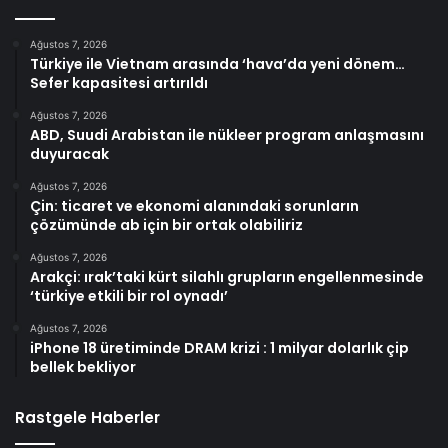
Ağustos 7, 2026
Türkiye ile Vietnam arasında ‘hava’da yeni dönem…
Sefer kapasitesi artırıldı
Ağustos 7, 2026
ABD, Suudi Arabistan ile nükleer program anlaşmasını
duyuracak
Ağustos 7, 2026
Çin: ticaret ve ekonomi alanındaki sorunların
çözümünde ab için bir ortak olabiliriz
Ağustos 7, 2026
Arakçi: ırak’taki kürt silahlı grupların engellenmesinde
‘türkiye etkili bir rol oynadı’
Ağustos 7, 2026
iPhone 18 üretiminde DRAM krizi : 1 milyar dolarlık çip
bellek bekliyor
Rastgele Haberler