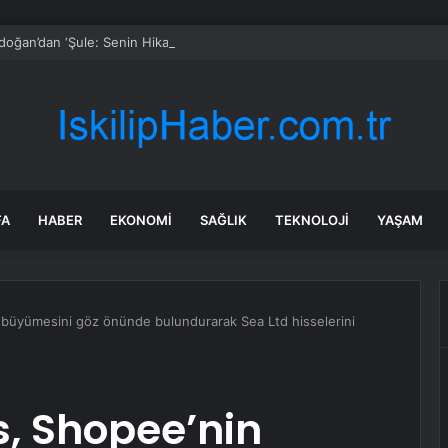
doğan’dan ‘Şule: Senin Hikayen’ dizisine övgü
FA
HABER
EKONOMI
SAĞLIK
TEKNOLOJI
YAŞAM
in büyümesini göz önünde bulundurarak Sea Ltd hisselerini
es, Shopee’nin