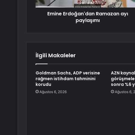
Emine Erdoğan'dan Ramazan ayı
paylaşımı
İlgili Makaleler
Goldman Sachs, ADP verisine
AZN kaynak
rağmen istihdam tahminini
görüşmeler
korudu
sonra %6 y
Ağustos 6, 2026
Ağustos 6, 