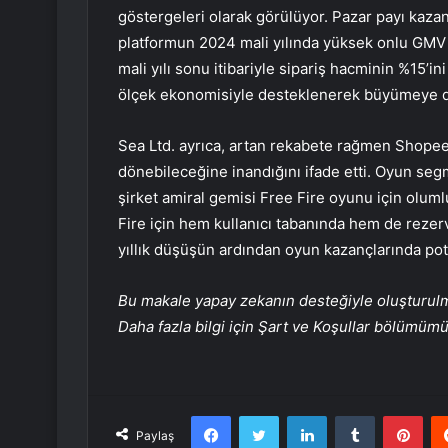
göstergeleri olarak görülüyor. Pazar payı kaz
platformun 2024 mali yılında yüksek onlu GM
mali yılı sonu itibariyle sipariş hacminin %15’in
ölçek ekonomisiyle desteklenerek büyümeye 
Sea Ltd. ayrıca, artan rekabete rağmen Shopee’
dönebileceğine inandığını ifade etti. Oyun seg
şirket amiral gemisi Free Fire oyunu için oluml
Fire için hem kullanıcı tabanında hem de rezerv
yıllık düşüşün ardından oyun kazançlarında pot
Bu makale yapay zekanın desteğiyle oluşturulmuş
Daha fazla bilgi için Şart ve Koşullar bölümüm
Facebook
Twitter
LinkedIn
Tumblr
Pint
Paylaş