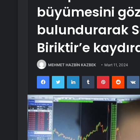
büyümesini gö
bulundurarak Se
Biriktir’e kaydır
MEHMET HAZBİN KAZBEK
Mart 11, 2024
Facebook
Twitter
LinkedIn
Tumblr
Pinterest
Reddit