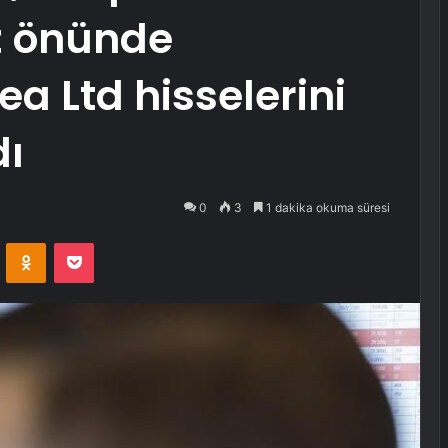
z önünde
a Ltd hisselerini
dı
0
3
1 dakika okuma süresi
VKontakte
Odnoklassniki
Pocket