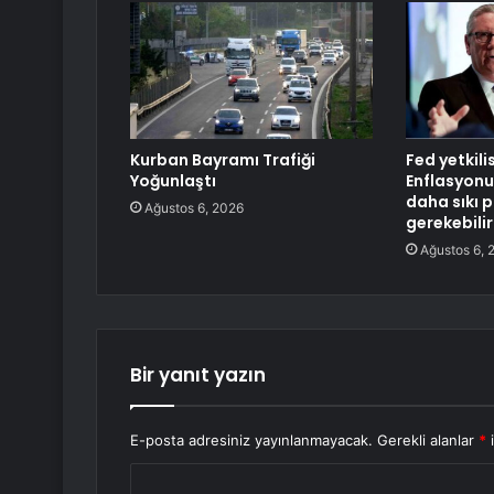
Kurban Bayramı Trafiği
Fed yetkili
Yoğunlaştı
Enflasyonu
daha sıkı p
Ağustos 6, 2026
gerekebilir
Ağustos 6, 
Bir yanıt yazın
E-posta adresiniz yayınlanmayacak.
Gerekli alanlar
*
i
Y