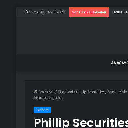
Emine Er
Cuma, Ağustos 7 2026
Son Dakika Haberleri
ANASAY
Anasayfa
/
Ekonomi
/
Phillip Securities, Shopee’n
Biriktir’e kaydırdı
Ekonomi
Phillip Securiti