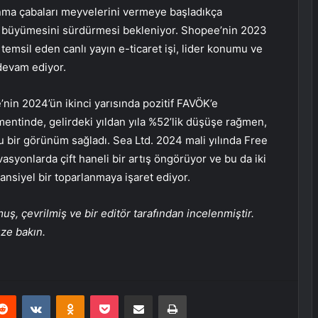
anma çabaları meyvelerini vermeye başladıkça
V büyümesini sürdürmesi bekleniyor. Shopee’nin 2023
i temsil eden canlı yayın e-ticaret işi, lider konumu ve
devam ediyor.
nin 2024’ün ikinci yarısında pozitif FAVÖK’e
mentinde, gelirdeki yıldan yıla %52’lik düşüşe rağmen,
u bir görünüm sağladı. Sea Ltd. 2024 mali yılında Free
asyonlarda çift haneli bir artış öngörüyor ve bu da iki
ansiyel bir toparlanmaya işaret ediyor.
, çevrilmiş ve bir editör tarafından incelenmiştir.
üze bakın.
erest
Reddit
VKontakte
Odnoklassniki
Pocket
E-Posta ile paylaş
Yazdır