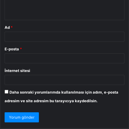
m
*
Ad
*
E-posta
*
İnternet sitesi
Daha sonraki yorumlarımda kullanılması için adım, e-posta
adresim ve site adresim bu tarayıcıya kaydedilsin.