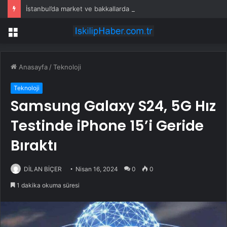
İstanbul’da market ve bakkallarda yeni uygulama devreye girdi
Menü
Anasayfa
/
Teknoloji
Teknoloji
Samsung Galaxy S24, 5G Hız
Testinde iPhone 15’i Geride
Bıraktı
DİLAN BİÇER
Nisan 16, 2024
0
0
1 dakika okuma süresi