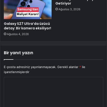
Getiriyor
Ağustos 3, 2026
Galaxy S27 Ultra’da üzücü
detay: Bir kamera eksiliyor!
Ağustos 4, 2026
Bir yanıt yazın
E-posta adresiniz yayınlanmayacak.
Gerekli alanlar
*
ile
işaretlenmişlerdir
Y
o
r
u