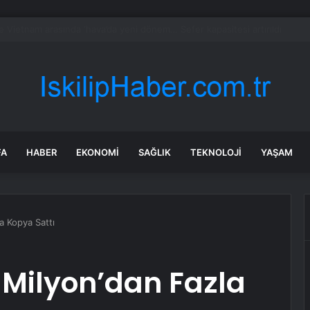
di Arabistan ile nükleer program anlaşmasını duyuracak
FA
HABER
EKONOMI
SAĞLIK
TEKNOLOJI
YAŞAM
a Kopya Sattı
 Milyon’dan Fazla