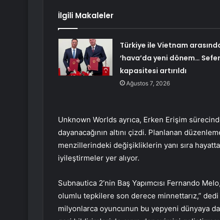
İlgili Makaleler
Türkiye ile Vietnam arasınd
‘hava’da yeni dönem… Sefe
kapasitesi artırıldı
Ağustos 7, 2026
Unknown Worlds ayrıca, Erken Erişim sürecinde
dayanacağının altını çizdi. Planlanan düzenlemel
menzillerindeki değişikliklerin yanı sıra haya
iyileştirmeler yer alıyor.
Subnautica 2’nin Baş Yapımcısı Fernando Melo,
olumlu tepkilere son derece minnettarız,” dedi v
milyonlarca oyuncunun bu yepyeni dünyaya daldı