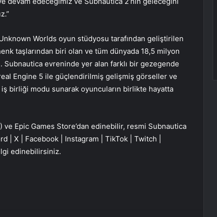
meye devam edeceğimiz ve Subnautica 2’nin geleceğini
z.”
Unknown Worlds oyun stüdyosu tarafından geliştirilen
henk taşlarından biri olan ve tüm dünyada 18,5 milyon
 Subnautica evreninde yer alan farklı bir gezegende
al Engine 5 ile güçlendirilmiş gelişmiş görseller ve
 iş birliği modu sunarak oyuncuların birlikte hayatta
) ve Epic Games Store’dan edinebilir, resmi Subnautica
rd | X | Facebook | Instagram | TikTok | Twitch |
gi edinebilirsiniz.