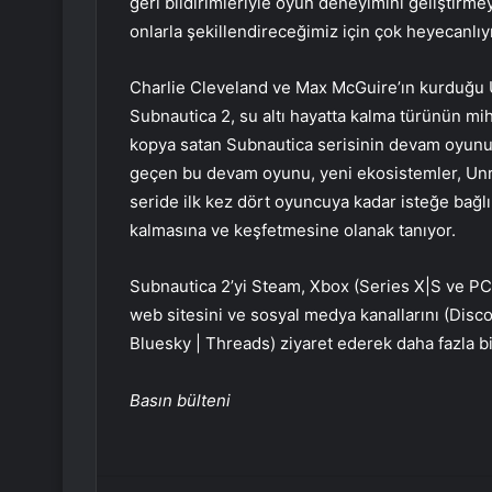
geri bildirimleriyle oyun deneyimini geliştir
onlarla şekillendireceğimiz için çok heyecanlıyı
Charlie Cleveland ve Max McGuire’ın kurduğu 
Subnautica 2, su altı hayatta kalma türünün mi
kopya satan Subnautica serisinin devam oyunu.
geçen bu devam oyunu, yeni ekosistemler, Unre
seride ilk kez dört oyuncuya kadar isteğe bağlı
kalmasına ve keşfetmesine olanak tanıyor.
Subnautica 2’yi Steam, Xbox (Series X|S ve PC
web sitesini ve sosyal medya kanallarını (Disco
Bluesky | Threads) ziyaret ederek daha fazla bil
Basın bülteni