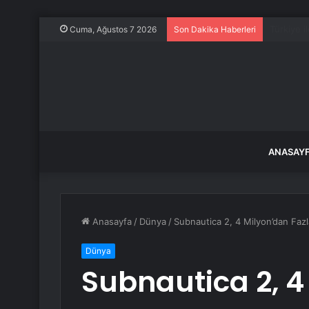
ABD, Suu
Cuma, Ağustos 7 2026
Son Dakika Haberleri
ANASAY
Anasayfa
/
Dünya
/
Subnautica 2, 4 Milyon’dan Fazl
Dünya
Subnautica 2, 4