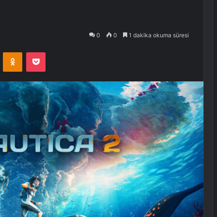
0
0
1 dakika okuma süresi
VKontakte
Odnoklassniki
Pocket