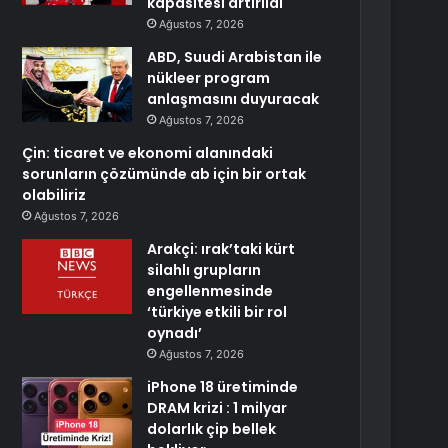
kapasitesi artırıldı
Ağustos 7, 2026
ABD, Suudi Arabistan ile
nükleer program
anlaşmasını duyuracak
Ağustos 7, 2026
Çin: ticaret ve ekonomi alanındaki
sorunların çözümünde ab için bir ortak
olabiliriz
Ağustos 7, 2026
Arakçi: ırak’taki kürt
silahlı grupların
engellenmesinde
‘türkiye etkili bir rol
oynadı’
Ağustos 7, 2026
iPhone 18 üretiminde
DRAM krizi : 1 milyar
dolarlık çip bellek