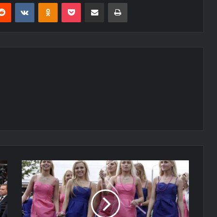
erest
Reddit
VKontakte
Odnoklassniki
Pocket
E-Posta ile paylaş
Yazdır