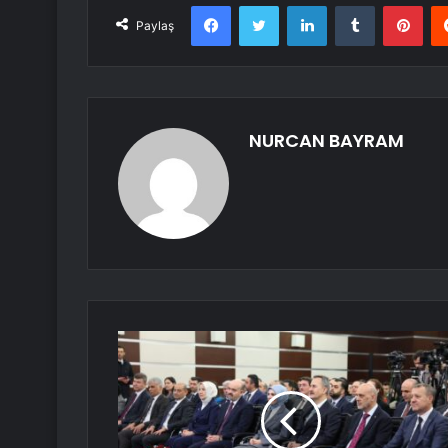
Facebook
Twitter
LinkedIn
Tumblr
Pint
Paylaş
NURCAN BAYRAM