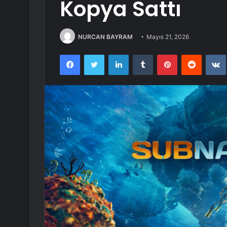
Kopya Sattı
NURCAN BAYRAM
Mayıs 21, 2026
Facebook
Twitter
LinkedIn
Tumblr
Pinterest
Reddit