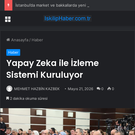
İstanbul’da market ve bakkallarda yeni uygulama devreye girdi
Menü
Anasayfa
/
Haber
Haber
Yapay Zeka ile İzleme
Sistemi Kuruluyor
MEHMET HAZBİN KAZBEK
Mayıs 21, 2026
0
0
2 dakika okuma süresi