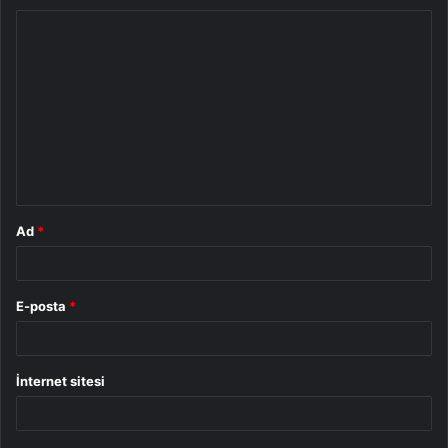
Y
o
r
u
m
*
Ad
*
E-posta
*
İnternet sitesi