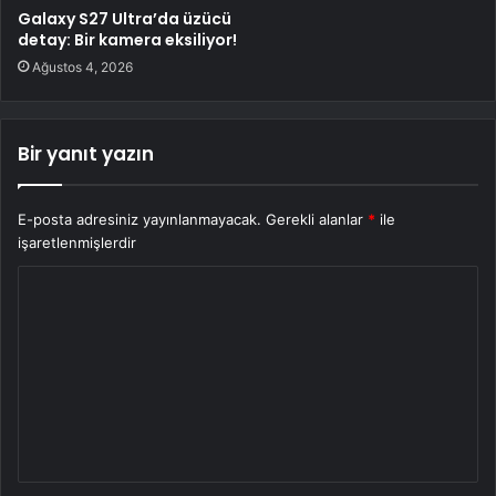
Galaxy S27 Ultra’da üzücü
detay: Bir kamera eksiliyor!
Ağustos 4, 2026
Bir yanıt yazın
E-posta adresiniz yayınlanmayacak.
Gerekli alanlar
*
ile
işaretlenmişlerdir
Y
o
r
u
m
*