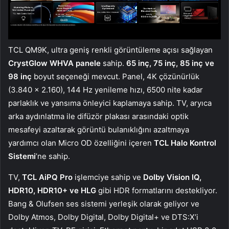
TCL QM9K, ultra geniş renkli görüntüleme açısı sağlayan
CrystGlow WHVA panele
sahip.
65 inç, 75 inç, 85 inç ve
98 inç
boyut seçeneği mevcut. Panel, 4K çözünürlük
(3.840 x 2.160), 144 Hz yenileme hızı, 6500 nite kadar
parlaklık ve yansıma önleyici kaplamaya sahip. TV, aryıca
arka aydınlatma ile difüzör plakası arasındaki optik
mesafeyi azaltarak görüntü bulanıklığını azaltmaya
yardımcı olan Micro OD özelliğini içeren
TCL Halo Kontrol
Sistemi
’ne sahip.
TV,
TCL AiPQ Pro
işlemciye sahip ve
Dolby Vision IQ,
HDR10, HDR10+ ve HLG
gibi HDR formatlarını destekliyor.
Bang & Olufsen ses sistemi yerleşik olarak geliyor ve
Dolby Atmos, Dolby Digital, Dolby Digital+ ve DTS:X’i