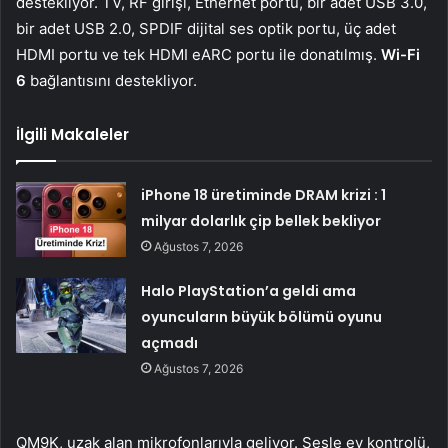
destekliyor. TV, RF girişi, Ethernet portu, bir adet USB 3.0,
bir adet USB 2.0, SPDIF dijital ses optik portu, üç adet
HDMI portu ve tek HDMI eARC portu ile donatılmış.
Wi-Fi
6
bağlantısını destekliyor.
İlgili Makaleler
iPhone 18 üretiminde DRAM krizi : 1
milyar dolarlık çip bellek bekliyor
Ağustos 7, 2026
Halo PlayStation’a geldi ama
oyuncuların büyük bölümü oyunu
açmadı
Ağustos 7, 2026
QM9K, uzak alan mikrofonlarıyla geliyor. Sesle ev kontrolü,