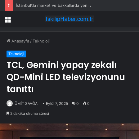
İstanbul’da market ve bakkallarda yeni uygulama devreye girdi
Menü
Anasayfa
/
Teknoloji
Teknoloji
TCL, Gemini yapay zekalı
QD-Mini LED televizyonunu
tanıttı
ÜMİT SAVĞA
Eylül 7, 2025
0
0
2 dakika okuma süresi