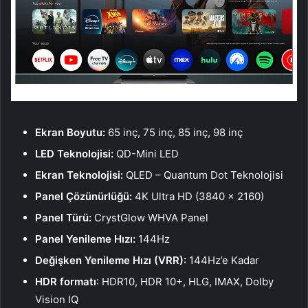
Ekran Boyutu:
65 inç, 75 inç, 85 inç, 98 inç
LED Teknolojisi:
QD-Mini LED
Ekran Teknolojisi:
QLED – Quantum Dot Teknolojisi
Panel Çözünürlüğü:
4K Ultra HD (3840 x 2160)
Panel Türü:
CrystGlow WHVA Panel
Panel Yenileme Hızı:
144Hz
Değişken Yenileme Hızı (VRR):
144Hz’e Kadar
HDR formatı
: HDR10, HDR 10+, HLG, IMAX, Dolby
Vision IQ