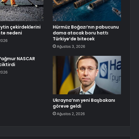
ytin çekirdeklerini
Hürmüz Boğazı’nın pabucunu
şte nedeni
dama atacak boru hattı
Türkiye’de bitecek
2026
Ağustos 3, 2026
 Yağmur NASCAR
ciktirdi
2026
Ukrayna’nın yeni Başbakanı
göreve geldi
Ağustos 2, 2026