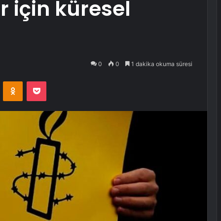
ar için küresel
0
0
1 dakika okuma süresi
VKontakte
Odnoklassniki
Pocket