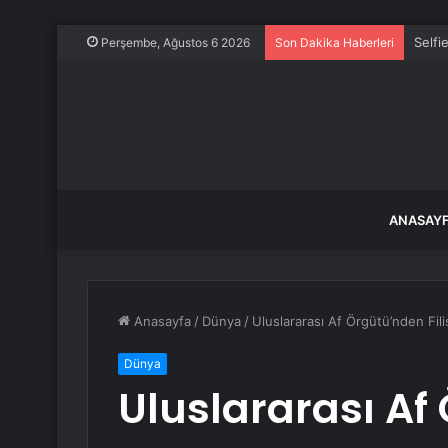
Selfi
Perşembe, Ağustos 6 2026
Son Dakika Haberleri
ANASAY
Anasayfa
/
Dünya
/
Uluslararası Af Örgütü’nden Fili
Dünya
Uluslararası Af