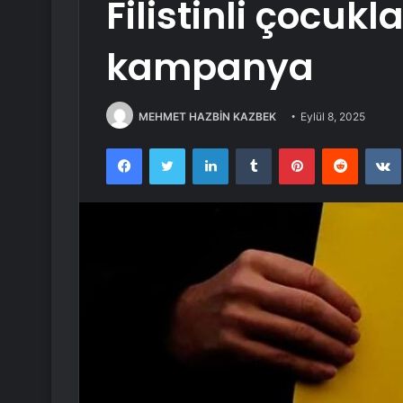
Filistinli çocukl
kampanya
MEHMET HAZBİN KAZBEK
Eylül 8, 2025
Facebook
Twitter
LinkedIn
Tumblr
Pinterest
Reddit