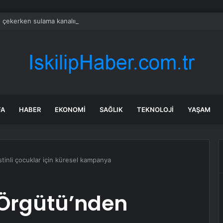
e çekerken sulama kanalına düştü
FA
HABER
EKONOMI
SAĞLIK
TEKNOLOJI
YAŞAM
stinli çocuklar için küresel kampanya
 Örgütü’nden