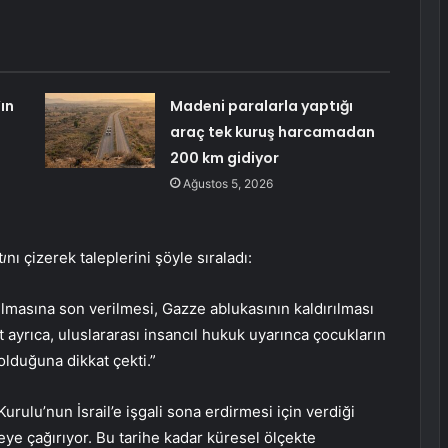
ın
Madeni paralarla yaptığı
araç tek kuruş harcamadan
200 km gidiyor
Ağustos 5, 2026
t
ı
nı çizerek taleplerini şöyle sıraladı:
kılmasına son verilmesi, Gazze ablukasının kaldırılması
üt ayrıca, uluslararası insancıl hukuk uyarınca çocukların
olduğuna dikkat çekti.”
ulu’nun İsrail’e işgali sona erdirmesi için verdiği
ye çağırıyor. Bu tarihe kadar küresel ölçekte