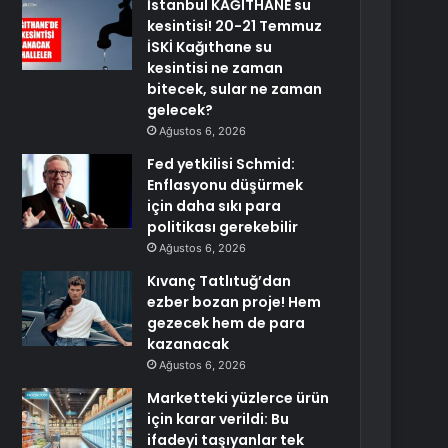
İstanbul KAĞITHANE su
kesintisi! 20-21 Temmuz
İSKİ Kağıthane su
kesintisi ne zaman
bitecek, sular ne zaman
gelecek?
Ağustos 6, 2026
Fed yetkilisi Schmid:
Enflasyonu düşürmek
için daha sıkı para
politikası gerekebilir
Ağustos 6, 2026
Kıvanç Tatlıtuğ’dan
ezber bozan proje! Hem
gezecek hem de para
kazanacak
Ağustos 6, 2026
Marketteki yüzlerce ürün
için karar verildi: Bu
ifadeyi taşıyanlar tek