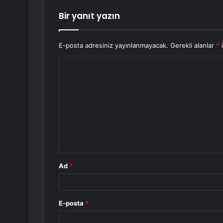
Bir yanıt yazın
E-posta adresiniz yayınlanmayacak.
Gerekli alanlar
*
i
Y
o
r
u
m
*
Ad
*
E-posta
*