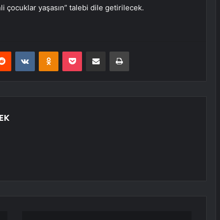
li çocuklar yaşasın” talebi dile getirilecek.
erest
Reddit
VKontakte
Odnoklassniki
Pocket
E-Posta ile paylaş
Yazdır
EK