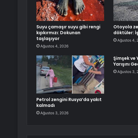
Suyu çamaşır suyu gibi rengi
Otoyola ze
kıpkırmızı: Dokunan
döktüler: İ
taşlaşıyor
Ağustos 4, 
Ağustos 4, 2026
Şimşek ve
Yarışını Ge
Ağustos 3, 
Petrol zengini Rusya’da yakıt
kalmadı
Ağustos 3, 2026