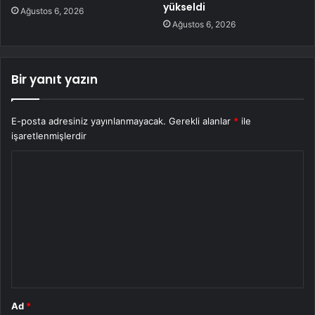
yükseldi
Ağustos 6, 2026
Ağustos 6, 2026
Bir yanıt yazın
E-posta adresiniz yayınlanmayacak.
Gerekli alanlar
*
ile
işaretlenmişlerdir
Y
o
r
u
m
*
Ad
*