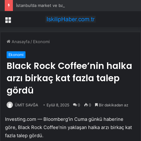
İstanbul’da market ve bakkallarda yeni uygulama devreye girdi
Menü
Anasayfa
/
Ekonomi
Ekonomi
Black Rock Coffee’nin halka
arzı birkaç kat fazla talep
gördü
ÜMİT SAVĞA
Eylül 8, 2025
0
0
Bir dakikadan az
Investing.com — Bloomberg’in Cuma günkü haberine
göre, Black Rock Coffee’nin yaklaşan halka arzı birkaç kat
fazla talep gördü.