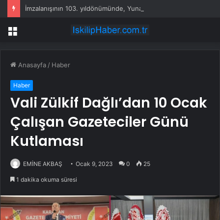
İmzalanışının 103. yıldönümünde, Yunanistan Lozan’ı deliyor
Menü
Anasayfa
/
Haber
Haber
Vali Zülkif Dağlı’dan 10 Ocak
Çalışan Gazeteciler Günü
Kutlaması
EMİNE AKBAŞ
Ocak 9, 2023
0
25
1 dakika okuma süresi