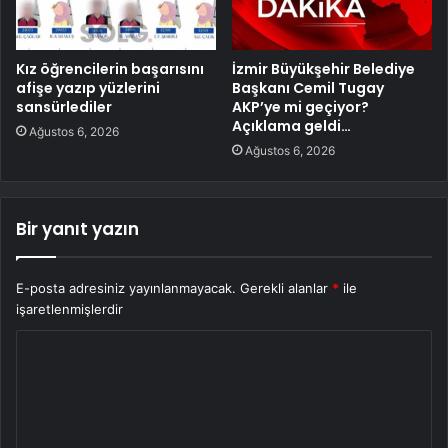
Kız öğrencilerin başarısını
İzmir Büyükşehir Belediye
afişe yazıp yüzlerini
Başkanı Cemil Tugay
sansürlediler
AKP’ye mi geçiyor?
Açıklama geldi…
Ağustos 6, 2026
Ağustos 6, 2026
Bir yanıt yazın
E-posta adresiniz yayınlanmayacak.
Gerekli alanlar
*
ile
işaretlenmişlerdir
Y
o
r
u