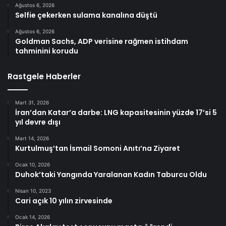
Ağustos 6, 2026
Selfie çekerken sulama kanalına düştü
Ağustos 6, 2026
Goldman Sachs, ADP verisine rağmen istihdam
tahminini korudu
Rastgele Haberler
Mart 31, 2026
İran’dan Katar’a darbe: LNG kapasitesinin yüzde 17’si 5
yıl devre dışı
Mart 14, 2026
Kurtulmuş’tan İsmail Somoni Anıtı’na Ziyaret
Ocak 10, 2026
Duhok’taki Yangında Yaralanan Kadın Taburcu Oldu
Nisan 10, 2023
Cari açık 10 yılın zirvesinde
Ocak 14, 2026