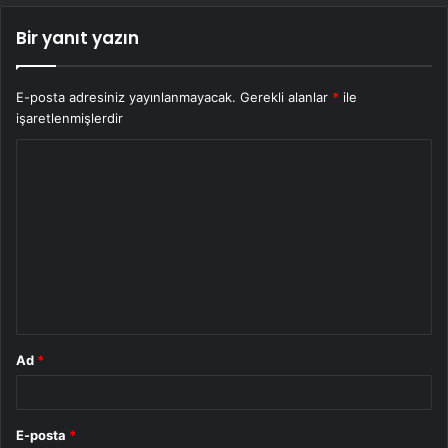
Bir yanıt yazın
E-posta adresiniz yayınlanmayacak.
Gerekli alanlar
*
ile
işaretlenmişlerdir
Y
o
r
u
m
*
Ad
*
E-posta
*