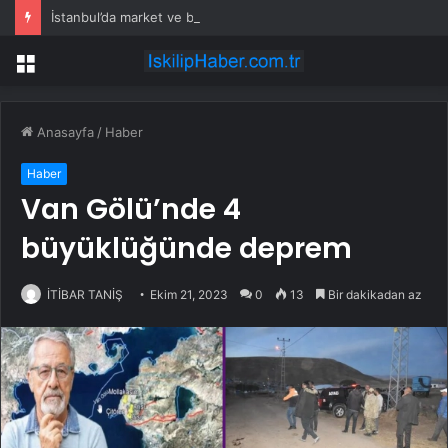
İstanbul’da market ve bakkallarda yeni uygulama devreye girdi
Menü
Anasayfa
/
Haber
Haber
Van Gölü’nde 4
büyüklüğünde deprem
İTİBAR TANİŞ
Ekim 21, 2023
0
13
Bir dakikadan az