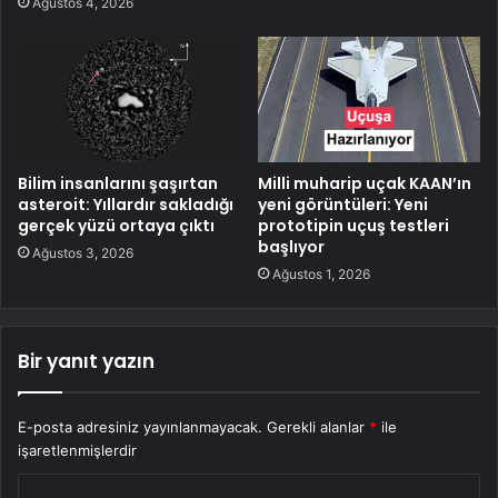
Ağustos 4, 2026
Bilim insanlarını şaşırtan
Milli muharip uçak KAAN’ın
asteroit: Yıllardır sakladığı
yeni görüntüleri: Yeni
gerçek yüzü ortaya çıktı
prototipin uçuş testleri
başlıyor
Ağustos 3, 2026
Ağustos 1, 2026
Bir yanıt yazın
E-posta adresiniz yayınlanmayacak.
Gerekli alanlar
*
ile
işaretlenmişlerdir
Y