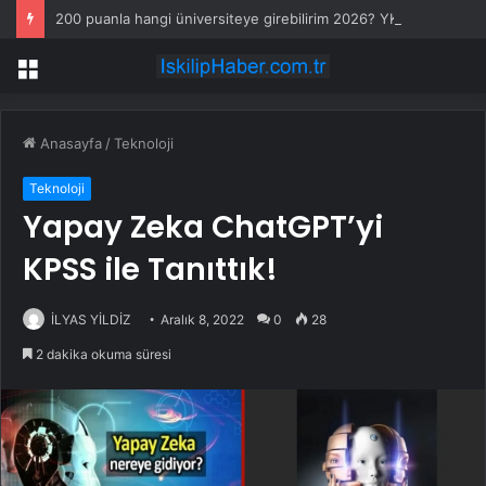
200 puanla hangi üniversiteye girebilirim 2026? YKS 200 puanla tercih edilebilecek üniversite ve bölümler
Menü
Anasayfa
/
Teknoloji
Teknoloji
Yapay Zeka ChatGPT’yi
KPSS ile Tanıttık!
İLYAS YİLDİZ
Aralık 8, 2022
0
28
2 dakika okuma süresi