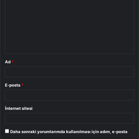
o
r
u
m
*
Ad
*
E-posta
*
İnternet sitesi
Daha sonraki yorumlarımda kullanılması için adım, e-posta