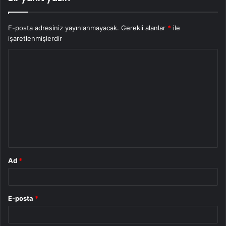
E-posta adresiniz yayınlanmayacak.
Gerekli alanlar
*
ile
işaretlenmişlerdir
Y
o
r
u
m
*
Ad
*
E-posta
*