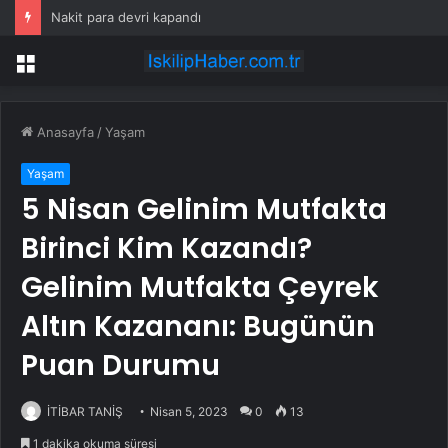
Nakit para devri kapandı
Menü
Anasayfa
/
Yaşam
Yaşam
5 Nisan Gelinim Mutfakta
Birinci Kim Kazandı?
Gelinim Mutfakta Çeyrek
Altın Kazananı: Bugünün
Puan Durumu
İTİBAR TANİŞ
Nisan 5, 2023
0
13
1 dakika okuma süresi