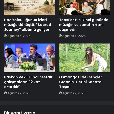
Hac Yolculuğunun izleri
TeosFest’in ikinci gününde
müziğe dönüştü: “Sacred
müziğin ve sanatın ritmi
Journey” albümü geliyor
düşmedi
Ağustos 5, 2026
Ağustos 4, 2026
Başkan Vekili Biba: “Asfalt
Osmangazi’de Gençler
çalışmalarını 12 kat
Gıdanın İzlerini Sanata
artırdık”
Taşıdı
Ağustos 2, 2026
Ağustos 2, 2026
Bir yanıt yazın