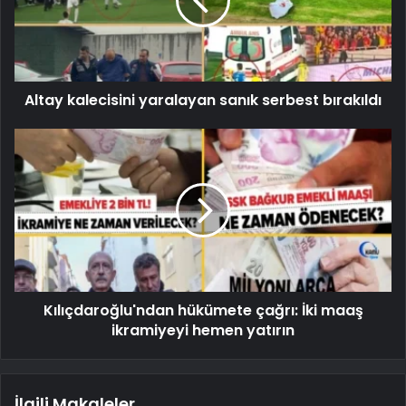
Altay kalecisini yaralayan sanık serbest bırakıldı
Kılıçdaroğlu'ndan hükümete çağrı: İki maaş
ikramiyeyi hemen yatırın
İlgili Makaleler