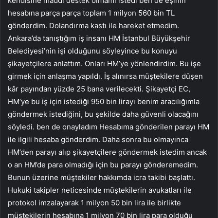
kendisine maddi destek olmamı istedi ben de eşinin
hesabına parça parça toplam 1 milyon 560 bin TL
gönderdim. Dolandırma kastı ile hareket etmedim.
Ankara’da tanıştığım iş insanı HM İstanbul Büyükşehir
Belediyesi’nin işi olduğunu söyleyince bu konuyu
şikayetçilere anlattım. Onları HM’ye yönlendirdim. Bu işe
girmek için anlaşma yapıldı. İş alınırsa müştekilere düşen
kâr payından yüzde 25 bana verilecekti. Şikayetçi EC,
HM’ye bu iş için istediği 950 bin lirayı benim aracılığımla
göndermek istediğini, bu şekilde daha güvenli olacağını
söyledi. ben de onayladım Hesabıma gönderilen parayı HM
ile ilgili hesaba gönderdim. Daha sonra bu olmayınca
HM’den parayı alıp şikayetçilere göndermek istedim ancak
o an HM’de para olmadığı için bu parayı gönderemedim.
Bunun üzerine müştekiler hakkımda icra takibi başlattı.
Hukuki takipler neticesinde müştekilerin avukatları ile
protokol imzalayarak 1 milyon 50 bin lira ile birlikte
müştekilerin hesabına 1 milyon 70 bin lira para olduğu