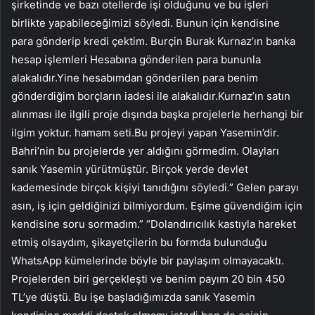
şirketinde ve bazı otellerde işi olduğunu ve bu işleri
birlikte yapabileceğimizi söyledi. Bunun için kendisine
para gönderip kredi çektim. Burçin Burak Kurnaz’ın banka
hesap işlemleri Hesabına gönderilen para bununla
alakalıdır.Yine hesabımdan gönderilen para benim
gönderdiğim borçların iadesi ile alakalıdır.Kurnaz’ın satın
alınması ile ilgili proje dışında başka projelerle herhangi bir
ilgim yoktur. hamam seti.Bu projeyi yapan Yasemin’dir.
Bahri’nin bu projelerde yer aldığını görmedim. Olayları
sanık Yasemin yürütmüştür. Birçok yerde devlet
kademesinde birçok kişiyi tanıdığını söyledi.” Gelen parayı
asın, iş için geldiğinizi bilmiyordum. Eşime güvendiğim için
kendisine soru sormadım.” “Dolandırıcılık kastıyla hareket
etmiş olsaydım, şikayetçilerin bu formda bulunduğu
WhatsApp kümelerinde böyle bir paylaşım olmayacaktı.
Projelerden biri gerçekleşti ve benim payım 20 bin 450
TL’ye düştü. Bu işe başladığımızda sanık Yasemin