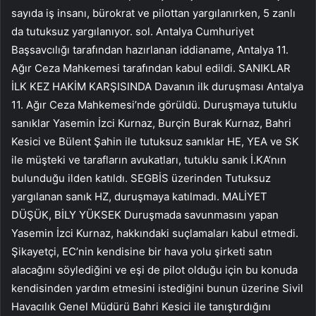
sayıda iş insanı, bürokrat ve pilottan yargılanırken, 5 zanlı
da tutuksuz yargılanıyor. sol. Antalya Cumhuriyet
Başsavcılığı tarafından hazırlanan iddianame, Antalya 11.
Ağır Ceza Mahkemesi tarafından kabul edildi. SANIKLAR
İLK KEZ HAKİM KARŞISINDA Davanın ilk duruşması Antalya
11. Ağır Ceza Mahkemesi’nde görüldü. Duruşmaya tutuklu
sanıklar Yasemin İzci Kurnaz, Burçin Burak Kurnaz, Bahri
Kesici ve Bülent Şahin ile tutuksuz sanıklar HE, YEA ve SK
ile müşteki ve tarafların avukatları, tutuklu sanık İ.KA’nın
bulunduğu ilden katıldı. SEGBİS üzerinden Tutuksuz
yargılanan sanık HZ, duruşmaya katılmadı. MALİYET
DÜŞÜK, BİLY YÜKSEK Duruşmada savunmasını yapan
Yasemin İzci Kurnaz, hakkındaki suçlamaları kabul etmedi.
Şikayetçi, EC’nin kendisine bir hava yolu şirketi satın
alacağını söylediğini ve eşi de pilot olduğu için bu konuda
kendisinden yardım etmesini istediğini bunun üzerine Sivil
Havacılık Genel Müdürü Bahri Kesici ile tanıştırdığını