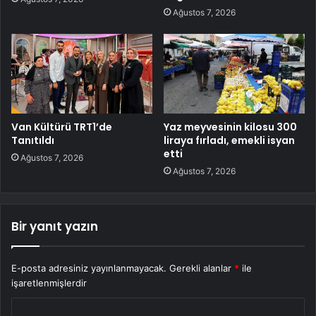
Ağustos 7, 2026
Van Kültürü TRT1’de
Yaz meyvesinin kilosu 300
Tanıtıldı
liraya fırladı, emekli isyan
etti
Ağustos 7, 2026
Ağustos 7, 2026
Bir yanıt yazın
E-posta adresiniz yayınlanmayacak.
Gerekli alanlar
*
ile
işaretlenmişlerdir
Y