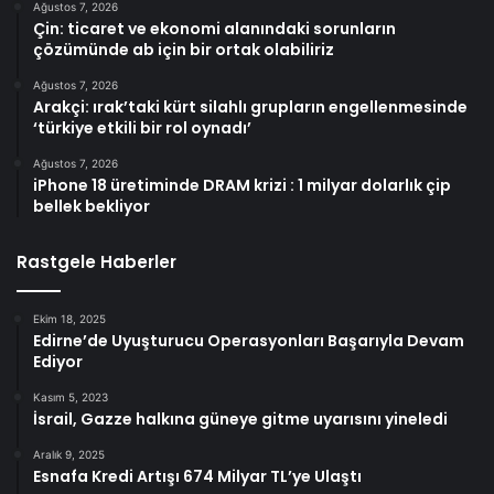
Ağustos 7, 2026
Çin: ticaret ve ekonomi alanındaki sorunların
çözümünde ab için bir ortak olabiliriz
Ağustos 7, 2026
Arakçi: ırak’taki kürt silahlı grupların engellenmesinde
‘türkiye etkili bir rol oynadı’
Ağustos 7, 2026
iPhone 18 üretiminde DRAM krizi : 1 milyar dolarlık çip
bellek bekliyor
Rastgele Haberler
Ekim 18, 2025
Edirne’de Uyuşturucu Operasyonları Başarıyla Devam
Ediyor
Kasım 5, 2023
İsrail, Gazze halkına güneye gitme uyarısını yineledi
Aralık 9, 2025
Esnafa Kredi Artışı 674 Milyar TL’ye Ulaştı