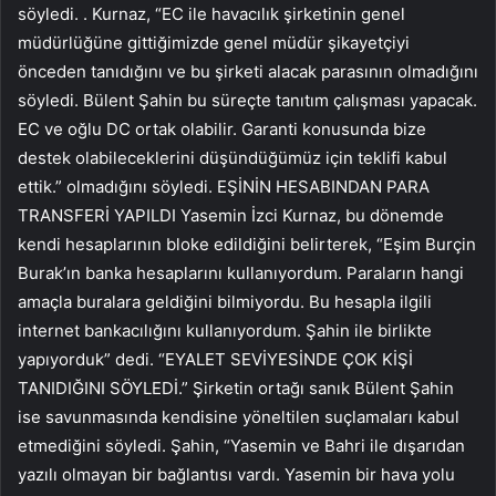
söyledi. . Kurnaz, “EC ile havacılık şirketinin genel
müdürlüğüne gittiğimizde genel müdür şikayetçiyi
önceden tanıdığını ve bu şirketi alacak parasının olmadığını
söyledi. Bülent Şahin bu süreçte tanıtım çalışması yapacak.
EC ve oğlu DC ortak olabilir. Garanti konusunda bize
destek olabileceklerini düşündüğümüz için teklifi kabul
ettik.” olmadığını söyledi. EŞİNİN HESABINDAN PARA
TRANSFERİ YAPILDI Yasemin İzci Kurnaz, bu dönemde
kendi hesaplarının bloke edildiğini belirterek, “Eşim Burçin
Burak’ın banka hesaplarını kullanıyordum. Paraların hangi
amaçla buralara geldiğini bilmiyordu. Bu hesapla ilgili
internet bankacılığını kullanıyordum. Şahin ile birlikte
yapıyorduk” dedi. “EYALET SEVİYESİNDE ÇOK KİŞİ
TANIDIĞINI SÖYLEDİ.” Şirketin ortağı sanık Bülent Şahin
ise savunmasında kendisine yöneltilen suçlamaları kabul
etmediğini söyledi. Şahin, “Yasemin ve Bahri ile dışarıdan
yazılı olmayan bir bağlantısı vardı. Yasemin bir hava yolu