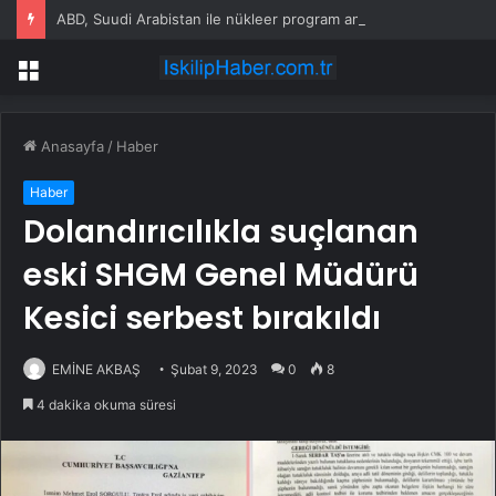
ABD, Suudi Arabistan ile nükleer program anlaşmasını duyuracak
Menü
Anasayfa
/
Haber
Haber
Dolandırıcılıkla suçlanan
eski SHGM Genel Müdürü
Kesici serbest bırakıldı
EMİNE AKBAŞ
Şubat 9, 2023
0
8
4 dakika okuma süresi