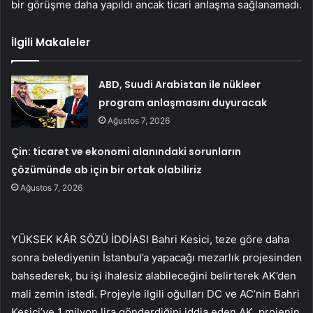
bir görüşme daha yapıldı ancak ticari anlaşma sağlanamadı.
İlgili Makaleler
ABD, Suudi Arabistan ile nükleer
program anlaşmasını duyuracak
Ağustos 7, 2026
Çin: ticaret ve ekonomi alanındaki sorunların
çözümünde ab için bir ortak olabiliriz
Ağustos 7, 2026
YÜKSEK KÂR SÖZÜ İDDİASI Bahri Kesici, teze göre daha
sonra belediyenin İstanbul’a yapacağı mezarlık projesinden
bahsederek, bu işi ihalesiz alabileceğini belirterek AK’den
mali zemin istedi. Projeyle ilgili oğulları DC ve AC’nin Bahri
Kesici’ye 1 milyon lira gönderdiğini iddia eden AK, projenin