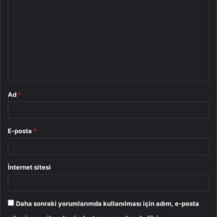
o
r
u
m
*
Ad
*
E-posta
*
İnternet sitesi
Daha sonraki yorumlarımda kullanılması için adım, e-posta