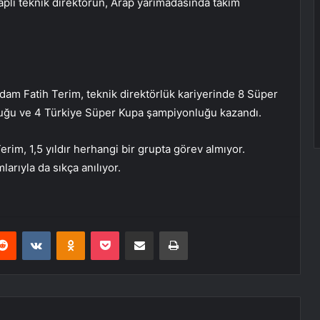
aplı teknik direktörün, Arap yarımadasında takım
adam Fatih Terim, teknik direktörlük kariyerinde 8 Süper
uğu ve 4 Türkiye Süper Kupa şampiyonluğu kazandı.
rim, 1,5 yıldır herhangi bir grupta görev almıyor.
larıyla da sıkça anılıyor.
erest
Reddit
VKontakte
Odnoklassniki
Pocket
E-Posta ile paylaş
Yazdır