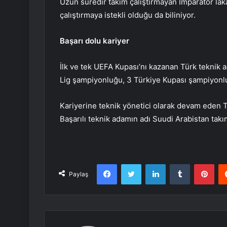
Uzun süredir takım çalıştırmayan İmparator lak
çalıştırmaya istekli olduğu da biliniyor.
Başarı dolu kariyer
İlk ve tek UEFA Kupası’nı kazanan Türk teknik 
Lig şampiyonluğu, 3 Türkiye Kupası şampiyonl
Kariyerine teknik yönetici olarak devam eden Te
Başarılı teknik adamın adı Suudi Arabistan takım
Facebook
Twitter
LinkedIn
Tumblr
Pint
Paylaş