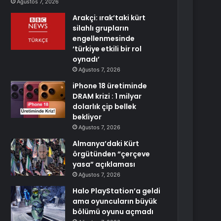
Ağustos 7, 2026
Arakçi: ırak’taki kürt
silahlı grupların
engellenmesinde
‘türkiye etkili bir rol
oynadı’
Ağustos 7, 2026
iPhone 18 üretiminde
DRAM krizi : 1 milyar
dolarlık çip bellek
bekliyor
Ağustos 7, 2026
Almanya’daki Kürt
örgütünden “çerçeve
yasa” açıklaması
Ağustos 7, 2026
Halo PlayStation’a geldi
ama oyuncuların büyük
bölümü oyunu açmadı