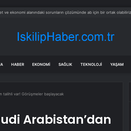
ak’taki kürt silahlı grupların engellenmesinde ‘türkiye etkili bir rol oynadı’
FA
HABER
EKONOMI
SAĞLIK
TEKNOLOJI
YAŞAM
n talihli var! Görüşmeler başlayacak
uudi Arabistan’dan