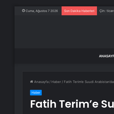
Arakçi: ır
Cuma, Ağustos 7 2026
Son Dakika Haberleri
ANASAY
Anasayfa
/
Haber
/
Fatih Terim’e Suudi Arabistan’da
Haber
Fatih Terim’e S