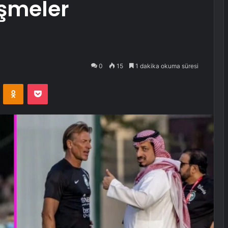
üşmeler
0
15
1 dakika okuma süresi
VKontakte
Odnoklassniki
Pocket