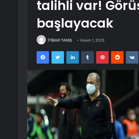
talihli var! Gör
başlayacak
İTİBAR TANİŞ
Kasım 1, 2023
Facebook
Twitter
LinkedIn
Tumblr
Pinterest
Reddit