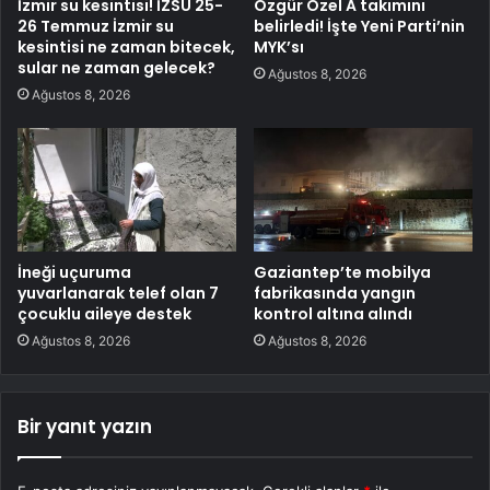
İzmir su kesintisi! İZSU 25-
Özgür Özel A takımını
26 Temmuz İzmir su
belirledi! İşte Yeni Parti’nin
kesintisi ne zaman bitecek,
MYK’sı
sular ne zaman gelecek?
Ağustos 8, 2026
Ağustos 8, 2026
İneği uçuruma
Gaziantep’te mobilya
yuvarlanarak telef olan 7
fabrikasında yangın
çocuklu aileye destek
kontrol altına alındı
Ağustos 8, 2026
Ağustos 8, 2026
Bir yanıt yazın