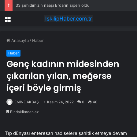
33 şehidimizin naaşı Erdal’ın siperi oldu
Menü
Anasayfa
/
Haber
Haber
Genç kadının midesinden
çıkarılan yılan, meğerse
içeri böyle girmiş
EMİNE AKBAŞ
Kasım 24, 2022
0
40
Bir dakikadan az
Tıp dünyası enteresan hadiselere şahitlik etmeye devam