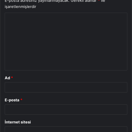
E-posta adresiniz yayınlanmayacak.
Gerekli alanlar
*
ile
işaretlenmişlerdir
Y
o
r
u
m
*
Ad
*
E-posta
*
İnternet sitesi