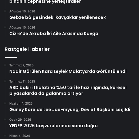
binanın cephesine yerleştirdiler
Ağustos 10, 2026
Gebze bölgesindeki kavşaklar yenilenecek
Ağustos 10, 2026
Cizre’de Akraba İki Aile Arasında Kavga
Rastgele Haberler
Temmuz 7, 2025
Nadir Görülen Kara Leylek Malatya’da Görüntülendi
Temmuz 11, 2025
ABD bakır ithalatına %50 tarife hazırlığında, küresel
piyasalarda dalgalanma artıyor
Haziran 4, 2025
Güney Kore’de Lee Jae-myung, Devlet Başkanı seçildi
Ocak 29, 2026
YEDEP 2026 başvurularında sona doğru
Nisan 4, 2024