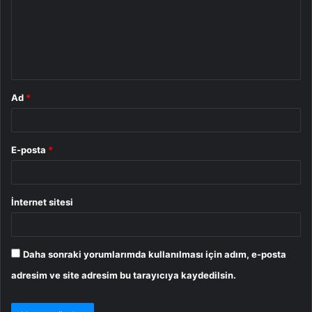
u
m
*
Ad
*
E-posta
*
İnternet sitesi
Daha sonraki yorumlarımda kullanılması için adım, e-posta
adresim ve site adresim bu tarayıcıya kaydedilsin.