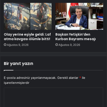
Olay yerine eşiyle geldi: Laf
Başkan Yetişkin’den
atma kavgası ölümle bitti!
Kurban Bayramı mesajı
Ağustos 9, 2026
Ağustos 9, 2026
Bir yanıt yazın
E-posta adresiniz yayınlanmayacak.
Gerekli alanlar
*
ile
işaretlenmişlerdir
Y
o
r