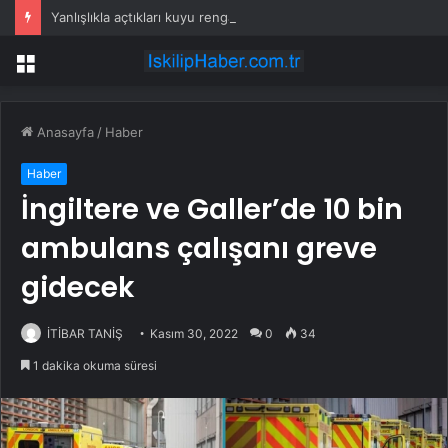
Yanlışlıkla açtıkları kuyu rengarenk bir doğa harikasına dönüştü
Menü
Anasayfa
/
Haber
Haber
İngiltere ve Galler’de 10 bin
ambulans çalışanı greve
gidecek
İTİBAR TANİŞ
Kasım 30, 2022
0
34
1 dakika okuma süresi