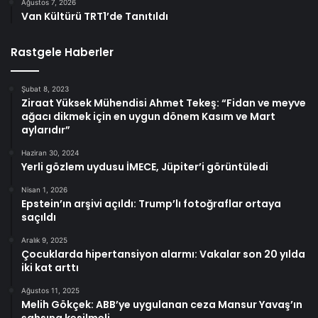
Ağustos 7, 2026
Van Kültürü TRT1’de Tanıtıldı
Rastgele Haberler
Şubat 8, 2023
Ziraat Yüksek Mühendisi Ahmet Tekeş: “Fidan ve meyve
ağacı dikmek için en uygun dönem Kasım ve Mart
aylarıdır”
Haziran 30, 2024
Yerli gözlem uydusu İMECE, Jüpiter’i görüntüledi
Nisan 1, 2026
Epstein’ın arşivi açıldı: Trump’lı fotoğraflar ortaya
saçıldı
Aralık 9, 2025
Çocuklarda hipertansiyon alarmı: Vakalar son 20 yılda
iki kat arttı
Ağustos 11, 2025
Melih Gökçek: ABB’ye uygulanan ceza Mansur Yavaş’ın