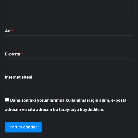
m
*
Ad
*
E-posta
*
İnternet sitesi
Daha sonraki yorumlarımda kullanılması için adım, e-posta
adresim ve site adresim bu tarayıcıya kaydedilsin.