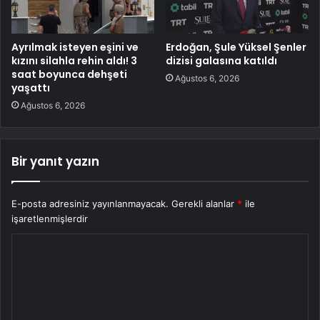
Ayrılmak isteyen eşini ve
Erdoğan, Şule Yüksel Şenler
kızını silahla rehin aldı! 3
dizisi galasına katıldı
saat boyunca dehşeti
Ağustos 6, 2026
yaşattı
Ağustos 6, 2026
Bir yanıt yazın
E-posta adresiniz yayınlanmayacak.
Gerekli alanlar
*
ile
işaretlenmişlerdir
Y
o
r
u