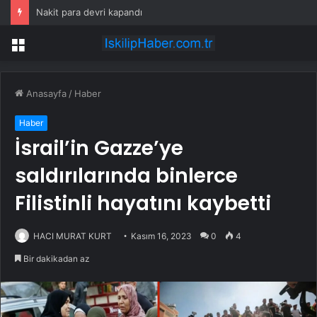
Nakit para devri kapandı
Menü
Anasayfa
/
Haber
Haber
İsrail’in Gazze’ye
saldırılarında binlerce
Filistinli hayatını kaybetti
HACI MURAT KURT
Kasım 16, 2023
0
4
Bir dakikadan az