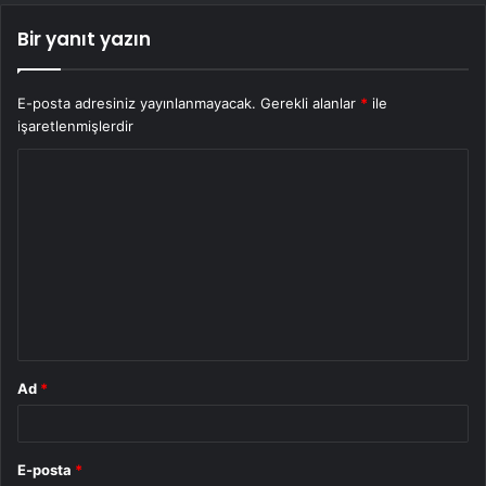
Bir yanıt yazın
E-posta adresiniz yayınlanmayacak.
Gerekli alanlar
*
ile
işaretlenmişlerdir
Y
o
r
u
m
*
Ad
*
E-posta
*