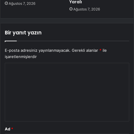
Yaralı
Ağustos 7, 2026
Ağustos 7, 2026
Bir yanıt yazın
E-posta adresiniz yayınlanmayacak.
Gerekli alanlar
*
ile
işaretlenmişlerdir
Y
o
r
u
m
*
Ad
*