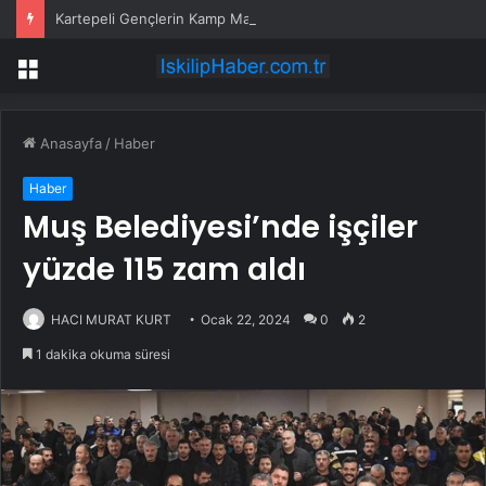
Kartepeli Gençlerin Kamp Macerası Sertifikayla Taçlandı
Menü
Anasayfa
/
Haber
Haber
Muş Belediyesi’nde işçiler
yüzde 115 zam aldı
HACI MURAT KURT
Ocak 22, 2024
0
2
1 dakika okuma süresi