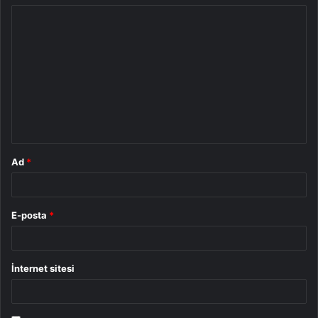
Y
o
r
u
m
*
Ad
*
E-posta
*
İnternet sitesi