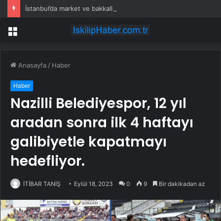
İstanbul’da market ve bakkallarda yeni uygulama devreye girdi
Menü
Anasayfa
/
Haber
Haber
Nazilli Belediyespor, 12 yıl
aradan sonra ilk 4 haftayı
galibiyetle kapatmayı
hedefliyor.
İTİBAR TANİŞ
Eylül 18, 2023
0
9
Bir dakikadan az