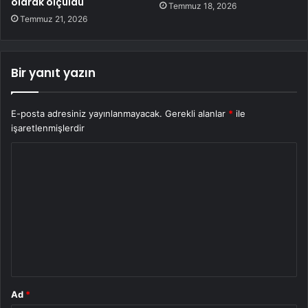
olarak ölçüldü
Temmuz 18, 2026
Temmuz 21, 2026
Bir yanıt yazın
E-posta adresiniz yayınlanmayacak.
Gerekli alanlar
*
ile
işaretlenmişlerdir
Y
o
r
u
m
*
Ad
*