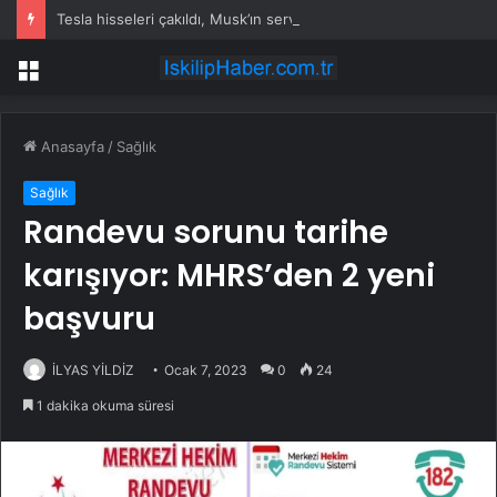
Tesla hisseleri çakıldı, Musk’ın serveti eridi
Menü
Anasayfa
/
Sağlık
Sağlık
Randevu sorunu tarihe
karışıyor: MHRS’den 2 yeni
başvuru
İLYAS YİLDİZ
Ocak 7, 2023
0
24
1 dakika okuma süresi