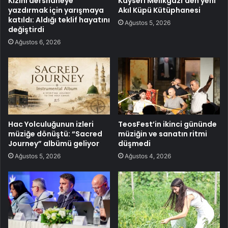
Kızını dershaneye
Kayseri Melikgazi’den yeni
yazdırmak için yarışmaya
Akıl Küpü Kütüphanesi
katıldı: Aldığı teklif hayatını
Ağustos 5, 2026
değiştirdi
Ağustos 6, 2026
Hac Yolculuğunun izleri
TeosFest’in ikinci gününde
müziğe dönüştü: “Sacred
müziğin ve sanatın ritmi
Journey” albümü geliyor
düşmedi
Ağustos 5, 2026
Ağustos 4, 2026