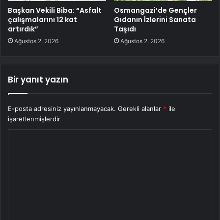
Başkan Vekili Biba: “Asfalt
Osmangazi’de Gençler
çalışmalarını 12 kat
Gıdanın İzlerini Sanata
artırdık”
Taşıdı
Ağustos 2, 2026
Ağustos 2, 2026
Bir yanıt yazın
E-posta adresiniz yayınlanmayacak.
Gerekli alanlar
*
ile
işaretlenmişlerdir
Y
o
r
u
m
*