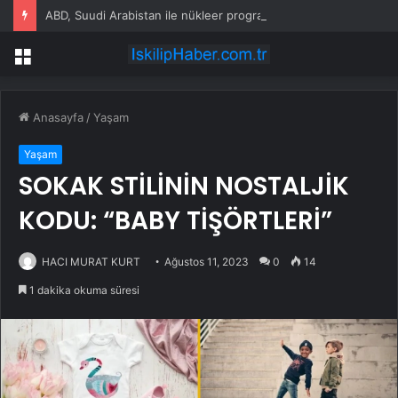
ABD, Suudi Arabistan ile nükleer program anlaşmasını duyuracak
Menü
Anasayfa
/
Yaşam
Yaşam
SOKAK STİLİNİN NOSTALJİK
KODU: “BABY TİŞÖRTLERİ”
HACI MURAT KURT
Ağustos 11, 2023
0
14
1 dakika okuma süresi