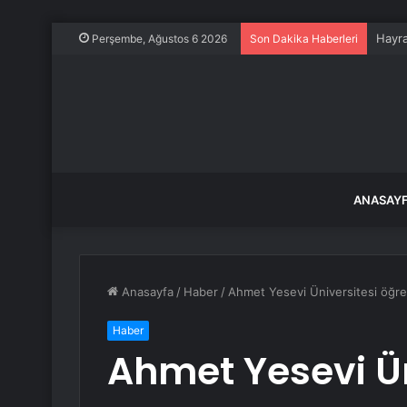
Hayra
Perşembe, Ağustos 6 2026
Son Dakika Haberleri
ANASAY
Anasayfa
/
Haber
/
Ahmet Yesevi Üniversitesi öğrenci
Haber
Ahmet Yesevi Ün