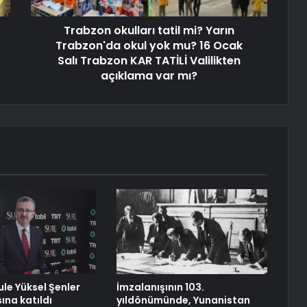
Trabzon okulları tatil mi? Yarın
Trabzon'da okul yok mu? 16 Ocak
Salı Trabzon KAR TATİLİ Valilikten
açıklama var mı?
ule Yüksel Şenler
İmzalanışının 103.
sına katıldı
yıldönümünde, Yunanistan