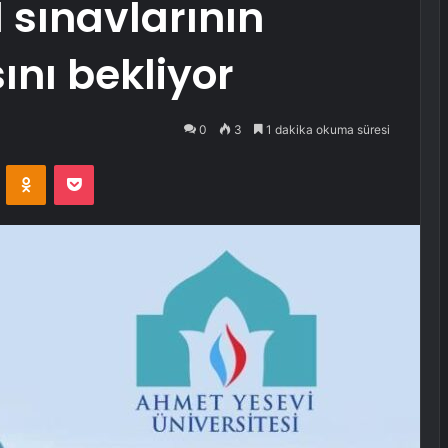
l sınavlarının
ını bekliyor
0
3
1 dakika okuma süresi
VKontakte
Odnoklassniki
Pocket