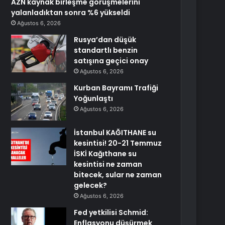
AZN kaynak birleşme görüşmelerini
yalanladıktan sonra %6 yükseldi
Ağustos 6, 2026
Rusya’dan düşük
standartlı benzin
satışına geçici onay
Ağustos 6, 2026
Kurban Bayramı Trafiği
Yoğunlaştı
Ağustos 6, 2026
İstanbul KAĞITHANE su
kesintisi! 20-21 Temmuz
İSKİ Kağıthane su
kesintisi ne zaman
bitecek, sular ne zaman
gelecek?
Ağustos 6, 2026
Fed yetkilisi Schmid:
Enflasyonu düşürmek