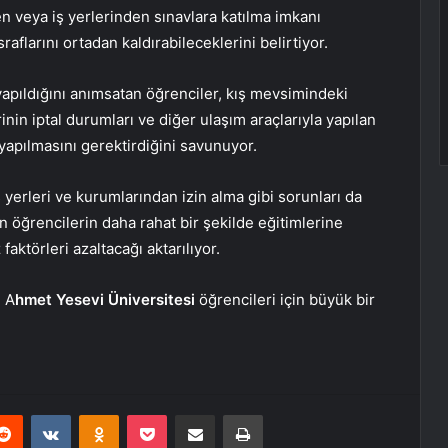
n veya iş yerlerinden sınavlara katılma imkanı
flarını ortadan kaldırabileceklerini belirtiyor.
yapıldığını anımsatan öğrenciler, kış mevsimindeki
nin iptal durumları ve diğer ulaşım araçlarıyla yapılan
 yapılmasını gerektirdiğini savunuyor.
ş yerleri ve kurumlarından izin alma gibi sorunları da
 öğrencilerin daha rahat bir şekilde eğitimlerine
ktörleri azaltacağı aktarılıyor.
, A
hmet Yesevi Üniversitesi
öğrencileri için büyük bir
erest
Reddit
VKontakte
Odnoklassniki
Pocket
E-Posta ile paylaş
Yazdır