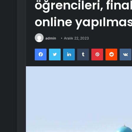
öğrencileri, fina
online yapılmas
admin
Aralık 22, 2023
Facebook
Twitter
LinkedIn
Tumblr
Pinterest
Reddit