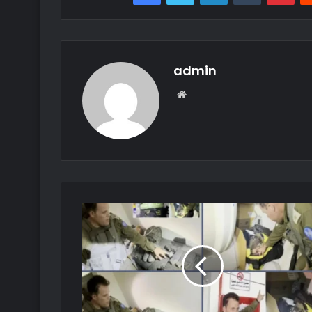
admin
Web
sitesi