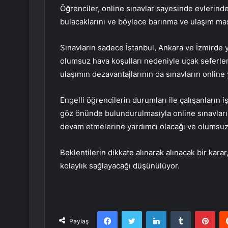
Öğrenciler, online sınavlar sayesinde evlerinde
bulacaklarını ve böylece barınma ve ulaşım masra
Sınavların sadece İstanbul, Ankara ve İzmirde 
olumsuz hava koşulları nedeniyle uçak seferleri
ulaşımın dezavantajlarının da sınavların online
Engelli öğrencilerin durumları ile çalışanların i
göz önünde bulundurulmasıyla online sınavların
devam etmelerine yardımcı olacağı ve olumsuz fa
Beklentilerin dikkate alınarak alınacak bir karar
kolaylık sağlayacağı düşünülüyor.
Facebook
Twitter
LinkedIn
Tumblr
Pint
Paylaş