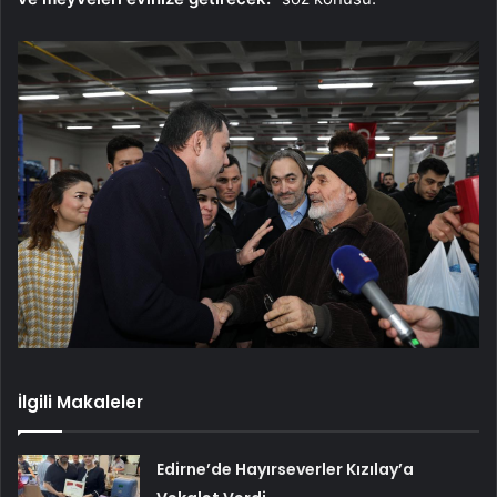
İlgili Makaleler
Edirne’de Hayırseverler Kızılay’a