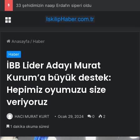
33 şehidimizin naaşı Erdal’ın siperi oldu
Menü
Anasayfa
/
Haber
Haber
İBB Lider Adayı Murat
Kurum’a büyük destek:
Hepimiz oyumuzu size
veriyoruz
HACI MURAT KURT
Ocak 29, 2024
0
2
1 dakika okuma süresi