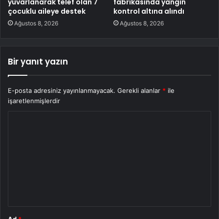
yuvarlanarak telef olan 7
fabrikasında yangın
çocuklu aileye destek
kontrol altına alındı
Ağustos 8, 2026
Ağustos 8, 2026
Bir yanıt yazın
E-posta adresiniz yayınlanmayacak.
Gerekli alanlar
*
ile
işaretlenmişlerdir
Y
o
r
u
m
*
Ad
*